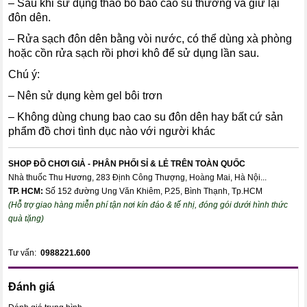
– Sau khi sử dụng tháo bỏ bao cao su thường và giữ lại
đôn dên.
– Rửa sạch đôn dên bằng vòi nước, có thể dùng xà phòng
hoặc cồn rửa sạch rồi phơi khô để sử dụng lần sau.
Chú ý:
– Nên sử dụng kèm gel bôi trơn
– Không dùng chung bao cao su đôn dên hay bất cứ sản
phẩm đồ chơi tình dục nào với người khác
SHOP ĐỒ CHƠI GIẢ - PHÂN PHỐI SỈ & LẺ TRÊN TOÀN QUỐC
Nhà thuốc Thu Hương, 283 Định Công Thượng, Hoàng Mai, Hà Nội...
TP. HCM:
Số 152 đường Ung Văn Khiêm, P.25, Bình Thạnh, Tp.HCM
(Hỗ trợ giao hàng miễn phí tận nơi kín đáo & tế nhị, đóng gói dưới hình thức
quà tặng)
Tư vấn:
0988221.600
Đánh giá