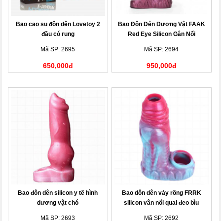
Bao cao su đôn dên Lovetoy 2
Bao Đôn Dên Dương Vật FAAK
đầu có rung
Red Eye Silicon Gân Nổi
Mã SP: 2695
Mã SP: 2694
650,000đ
950,000đ
Bao đôn dên silicon y tế hình
Bao dôn dên vảy rồng FRRK
dương vật chó
silicon vân nổi quai đeo bìu
Mã SP: 2693
Mã SP: 2692