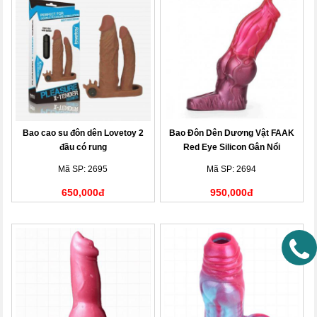
Bao cao su đôn dên Lovetoy 2
Bao Đôn Dên Dương Vật FAAK
đầu có rung
Red Eye Silicon Gân Nổi
Mã SP: 2695
Mã SP: 2694
650,000đ
950,000đ