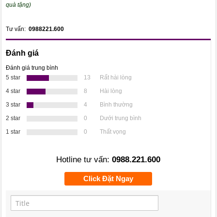
quà tặng)
Tư vấn:
0988221.600
Đánh giá
Đánh giá trung bình
5 star
13
Rất hài lòng
4 star
8
Hài lòng
3 star
4
Bình thường
2 star
0
Dưới trung bình
1 star
0
Thất vọng
Hotline tư vấn:
0988.221.600
Click Đặt Ngay