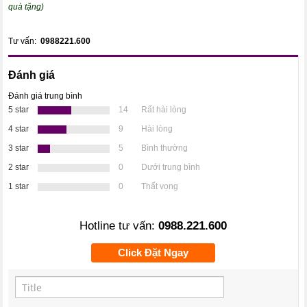
quà tặng)
Tư vấn:
0988221.600
Đánh giá
Đánh giá trung bình
5 star
14
Rất hài lòng
4 star
9
Hài lòng
3 star
5
Bình thường
2 star
0
Dưới trung bình
1 star
0
Thất vọng
Hotline tư vấn:
0988.221.600
Click Đặt Ngay