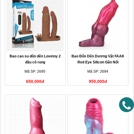
Bao cao su đôn dên Lovetoy 2
Bao Đôn Dên Dương Vật FAAK
đầu có rung
Red Eye Silicon Gân Nổi
Mã SP: 2695
Mã SP: 2694
650,000đ
950,000đ