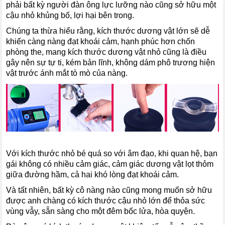
phải bất kỳ người đàn ông lực lưỡng nào cũng sở hữu một
cậu nhỏ khủng bố, lợi hại bên trong.
Chúng ta thừa hiểu rằng, kích thước dương vật lớn sẽ dễ
khiến càng nàng đạt khoái cảm, hạnh phúc hơn chốn
phòng the, mang kích thước dương vật nhỏ cũng là điều
gây nên sự tự ti, kém bản lĩnh, không dám phô trương hiện
vật trước ánh mắt tò mò của nàng.
Với kích thước nhỏ bé quá so với âm đạo, khi quan hệ, bạn
gái không có nhiều cảm giác, cảm giác dương vật lọt thỏm
giữa đường hầm, cả hai khó lòng đạt khoái cảm.
Và tất nhiên, bất kỳ cô nàng nào cũng mong muốn sở hữu
được anh chàng có kích thước cậu nhỏ lớn để thỏa sức
vùng vẫy, sẵn sàng cho một đêm bốc lửa, hòa quyện.