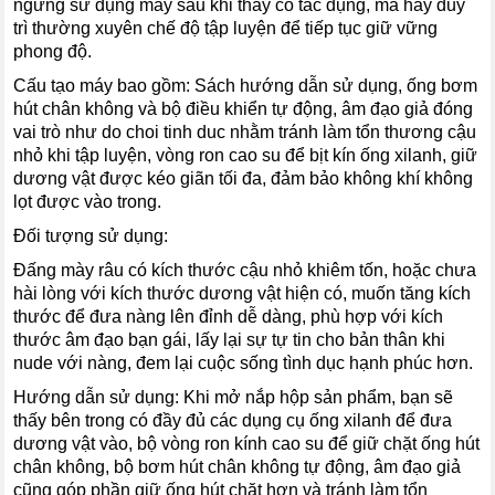
ngưng sử dụng máy sau khi thấy có tác dụng, mà hãy duy
trì thường xuyên chế độ tập luyện để tiếp tục giữ vững
phong độ.
Cấu tạo máy bao gồm: Sách hướng dẫn sử dụng, ống bơm
hút chân không và bộ điều khiển tự động, âm đạo giả đóng
vai trò như do choi tinh duc nhằm tránh làm tổn thương cậu
nhỏ khi tập luyện, vòng ron cao su để bịt kín ống xilanh, giữ
dương vật được kéo giãn tối đa, đảm bảo không khí không
lọt được vào trong.
Đối tượng sử dụng:
Đấng mày râu có kích thước cậu nhỏ khiêm tốn, hoặc chưa
hài lòng với kích thước dương vật hiện có, muốn tăng kích
thước để đưa nàng lên đỉnh dễ dàng, phù hợp với kích
thước âm đạo bạn gái, lấy lại sự tự tin cho bản thân khi
nude với nàng, đem lại cuộc sống tình dục hạnh phúc hơn.
Hướng dẫn sử dụng: Khi mở nắp hộp sản phẩm, bạn sẽ
thấy bên trong có đầy đủ các dụng cụ ống xilanh để đưa
dương vật vào, bộ vòng ron kính cao su để giữ chặt ống hút
chân không, bộ bơm hút chân không tự động, âm đạo giả
cũng góp phần giữ ống hút chặt hơn và tránh làm tổn