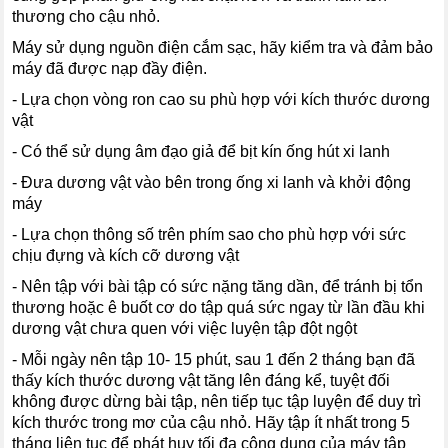
thương cho cậu nhỏ.
Máy sử dụng nguồn điện cắm sạc, hãy kiểm tra và đảm bảo
máy đã được nạp đầy điện.
- Lựa chọn vòng ron cao su phù hợp với kích thước dương
vật
- Có thể sử dụng âm đạo giả để bịt kín ống hút xi lanh
- Đưa dương vật vào bên trong ống xi lanh và khởi động
máy
- Lựa chọn thông số trên phím sao cho phù hợp với sức
chịu đựng và kích cỡ dương vật
- Nên tập với bài tập có sức nặng tăng dần, để tránh bị tổn
thương hoặc ê buốt cơ do tập quá sức ngay từ lần đầu khi
dương vật chưa quen với việc luyện tập đột ngột
- Mỗi ngày nên tập 10- 15 phút, sau 1 đến 2 tháng bạn đã
thấy kích thước dương vật tăng lên đáng kể, tuyệt đối
không được dừng bài tập, nên tiếp tục tập luyện để duy trì
kích thước trong mơ của cậu nhỏ. Hãy tập ít nhất trong 5
tháng liên tục để phát huy tối đa công dụng của máy tập