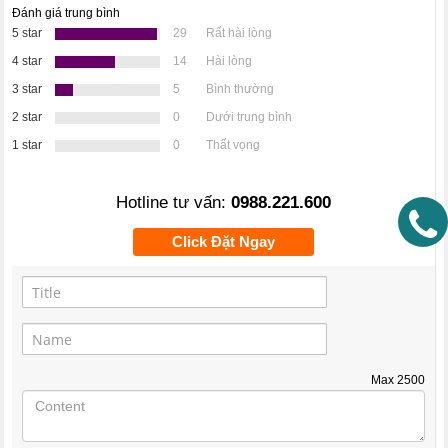
Đánh giá trung bình
5 star
29
Rất hài lòng
4 star
14
Hài lòng
3 star
5
Bình thường
2 star
0
Dưới trung bình
1 star
0
Thất vọng
Hotline tư vấn:
0988.221.600
Click Đặt Ngay
Max
2500