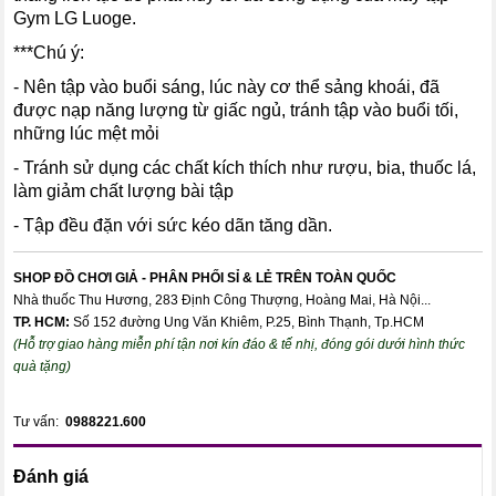
Gym LG Luoge.
***Chú ý:
- Nên tập vào buổi sáng, lúc này cơ thể sảng khoái, đã
được nạp năng lượng từ giấc ngủ, tránh tập vào buổi tối,
những lúc mệt mỏi
- Tránh sử dụng các chất kích thích như rượu, bia, thuốc lá,
làm giảm chất lượng bài tập
- Tập đều đặn với sức kéo dãn tăng dần.
SHOP ĐỒ CHƠI GIẢ - PHÂN PHỐI SỈ & LẺ TRÊN TOÀN QUỐC
Nhà thuốc Thu Hương, 283 Định Công Thượng, Hoàng Mai, Hà Nội...
TP. HCM:
Số 152 đường Ung Văn Khiêm, P.25, Bình Thạnh, Tp.HCM
(Hỗ trợ giao hàng miễn phí tận nơi kín đáo & tế nhị, đóng gói dưới hình thức
quà tặng)
Tư vấn:
0988221.600
Đánh giá