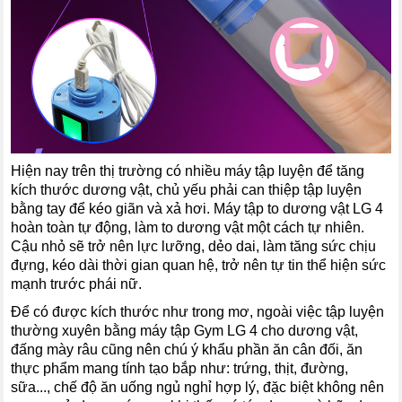
Hiện nay trên thị trường có nhiều máy tập luyện để tăng
kích thước dương vật, chủ yếu phải can thiệp tập luyện
bằng tay để kéo giãn và xả hơi. Máy tập to dương vật LG 4
hoàn toàn tự động, làm to dương vật một cách tự nhiên.
Cậu nhỏ sẽ trở nên lực lưỡng, dẻo dai, làm tăng sức chịu
đựng, kéo dài thời gian quan hệ, trở nên tự tin thể hiện sức
mạnh trước phái nữ.
Để có được kích thước như trong mơ, ngoài việc tập luyện
thường xuyên bằng máy tập Gym LG 4 cho dương vật,
đấng mày râu cũng nên chú ý khẩu phần ăn cân đối, ăn
thực phẩm mang tính tạo bắp như: trứng, thịt, đường,
sữa..., chế độ ăn uống ngủ nghỉ hợp lý, đặc biệt không nên