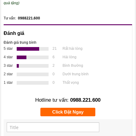
quà tặng)
Tư vấn:
0988221.600
Đánh giá
Đánh giá trung bình
5 star
21
Rất hài lòng
4 star
6
Hài lòng
3 star
2
Bình thường
2 star
0
Dưới trung bình
1 star
0
Thất vọng
Hotline tư vấn:
0988.221.600
Click Đặt Ngay