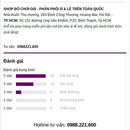
SHOP ĐỒ CHƠI GIẢ - PHÂN PHỐI SỈ & LẺ TRÊN TOÀN QUỐC
Nhà thuốc Thu Hương, 283 Định Công Thượng, Hoàng Mai, Hà Nội...
TP. HCM:
Số 152 đường Ung Văn Khiêm, P.25, Bình Thạnh, Tp.HCM
(Hỗ trợ giao hàng miễn phí tận nơi kín đáo & tế nhị, đóng gói dưới hình thức
quà tặng)
Tư vấn:
0988221.600
Đánh giá
Đánh giá trung bình
5 star
29
Rất hài lòng
4 star
14
Hài lòng
3 star
5
Bình thường
2 star
0
Dưới trung bình
1 star
0
Thất vọng
Hotline tư vấn:
0988.221.600