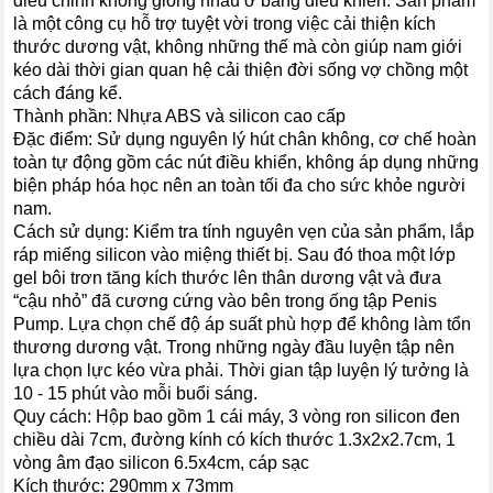
điều chỉnh không giống nhau ở bảng điều khiển. Sản phẩm
là một công cụ hỗ trợ tuyệt vời trong việc cải thiện kích
thước dương vật, không những thế mà còn giúp nam giới
kéo dài thời gian quan hệ cải thiện đời sống vợ chồng một
cách đáng kể.
Thành phần: Nhựa ABS và silicon cao cấp
Đặc điểm: Sử dụng nguyên lý hút chân không, cơ chế hoàn
toàn tự động gồm các nút điều khiển, không áp dụng những
biện pháp hóa học nên an toàn tối đa cho sức khỏe người
nam.
Cách sử dụng: Kiểm tra tính nguyên vẹn của sản phẩm, lắp
ráp miếng silicon vào miệng thiết bị. Sau đó thoa một lớp
gel bôi trơn tăng kích thước lên thân dương vật và đưa
“cậu nhỏ” đã cương cứng vào bên trong ống tập Penis
Pump. Lựa chọn chế độ áp suất phù hợp để không làm tổn
thương dương vật. Trong những ngày đầu luyện tập nên
lựa chọn lực kéo vừa phải. Thời gian tập luyện lý tưởng là
10 - 15 phút vào mỗi buổi sáng.
Quy cách: Hộp bao gồm 1 cái máy, 3 vòng ron silicon đen
chiều dài 7cm, đường kính có kích thước 1.3x2x2.7cm, 1
vòng âm đạo silicon 6.5x4cm, cáp sạc
Kích thước: 290mm x 73mm