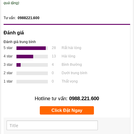
quà tặng)
Tư vấn:
0988221.600
Đánh giá
Đánh giá trung bình
5 star
28
Rất hài lòng
4 star
13
Hài lòng
3 star
4
Bình thường
2 star
0
Dưới trung bình
1 star
0
Thất vọng
Hotline tư vấn:
0988.221.600
Click Đặt Ngay