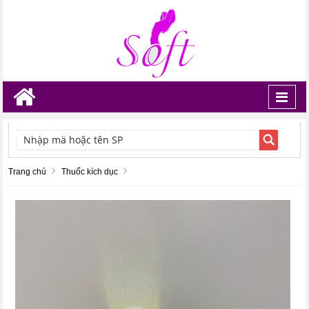
Toggl
navig
TÌM KIẾM
Trang chủ
Thuốc kích dục