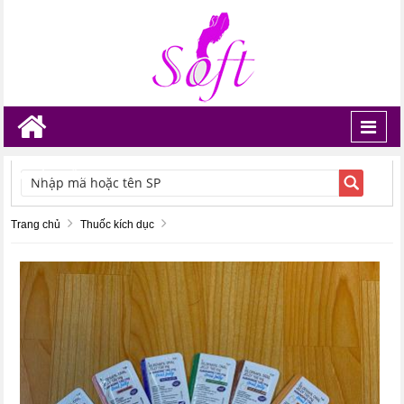
Toggl
navig
TÌM KIẾM
Trang chủ
Thuốc kích dục