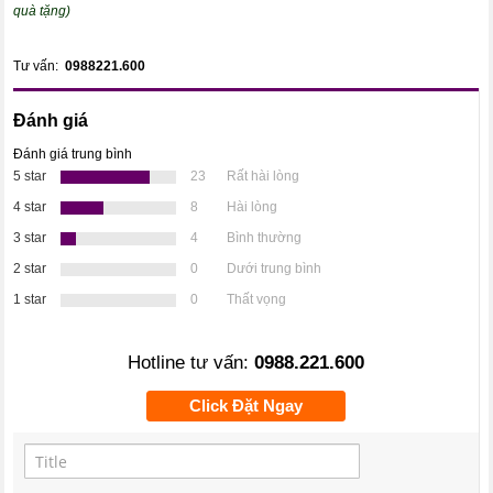
quà tặng)
Tư vấn:
0988221.600
Đánh giá
Đánh giá trung bình
5 star
23
Rất hài lòng
4 star
8
Hài lòng
3 star
4
Bình thường
2 star
0
Dưới trung bình
1 star
0
Thất vọng
Hotline tư vấn:
0988.221.600
Click Đặt Ngay