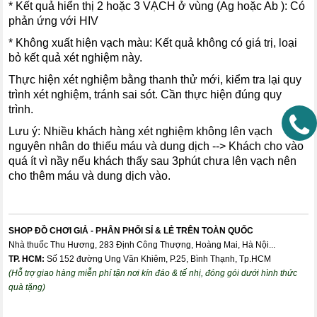
* Kết quả hiển thị 2 hoặc 3 VẠCH ở vùng (Ag hoặc Ab ): Có
phản ứng với HIV
* Không xuất hiện vạch màu: Kết quả không có giá trị, loại
bỏ kết quả xét nghiệm này.
Thực hiện xét nghiệm bằng thanh thử mới, kiểm tra lại quy
trình xét nghiệm, tránh sai sót. Cần thực hiện đúng quy
trình.
Lưu ý: Nhiều khách hàng xét nghiệm không lên vạch
nguyên nhân do thiếu máu và dung dịch --> Khách cho vào
quá ít vì nầy nếu khách thấy sau 3phút chưa lên vạch nên
cho thêm máu và dung dịch vào.
SHOP ĐỒ CHƠI GIẢ - PHÂN PHỐI SỈ & LẺ TRÊN TOÀN QUỐC
Nhà thuốc Thu Hương, 283 Định Công Thượng, Hoàng Mai, Hà Nội...
TP. HCM:
Số 152 đường Ung Văn Khiêm, P.25, Bình Thạnh, Tp.HCM
(Hỗ trợ giao hàng miễn phí tận nơi kín đáo & tế nhị, đóng gói dưới hình thức
quà tặng)