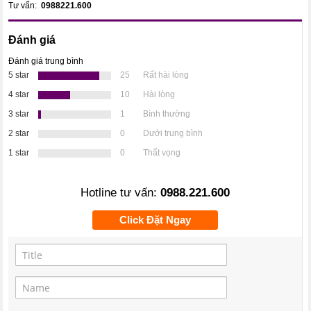
Tư vấn:
0988221.600
Đánh giá
Đánh giá trung bình
5 star
25
Rất hài lòng
4 star
10
Hài lòng
3 star
1
Bình thường
2 star
0
Dưới trung bình
1 star
0
Thất vọng
Hotline tư vấn:
0988.221.600
Click Đặt Ngay