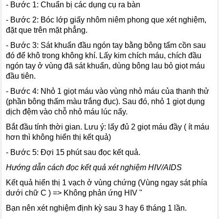
- Bước 1: Chuẩn bị các dụng cụ ra bàn
- Bước 2: Bóc lớp giấy nhôm niêm phong que xét nghiệm,
đặt que trên mặt phẳng.
- Bước 3: Sát khuẩn đầu ngón tay bằng bông tẩm cồn sau
đó để khô trong không khí. Lấy kim chích máu, chích đầu
ngón tay ở vùng đã sát khuẩn, dùng bông lau bỏ giọt máu
đầu tiên.
- Bước 4: Nhỏ 1 giọt máu vào vùng nhỏ máu của thanh thử
(phần bông thấm màu trắng đục). Sau đó, nhỏ 1 giọt dụng
dịch đệm vào chỗ nhỏ máu lúc nẩy.
Bắt đầu tính thời gian. Lưu ý: lấy đủ 2 giọt máu đầy ( ít máu
hơn thì không hiển thị kết quả)
- Bước 5: Đợi 15 phút sau đọc kết quả.
Hướng dẫn cách đọc kết quả xét nghiệm HIV/AIDS
Kết quả hiển thị 1 vạch ở vùng chứng (Vùng ngay sát phía
dưới chữ C ) => Không phản ứng HIV "
Bạn nên xét nghiệm định kỳ sau 3 hay 6 tháng 1 lần.