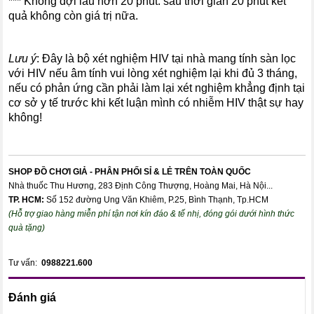
*** Không đợi lâu hơn 20 phút. sau thời gian 20 phút kết
quả không còn giá trị nữa.
Lưu ý
: Đây là bộ xét nghiệm HIV tại nhà mang tính sàn lọc
với HIV nếu âm tính vui lòng xét nghiệm lại khi đủ 3 tháng,
nếu có phản ứng cần phải làm lại xét nghiệm khẳng định tại
cơ sở y tế trước khi kết luận mình có nhiễm HIV thật sự hay
không!
SHOP ĐỒ CHƠI GIẢ - PHÂN PHỐI SỈ & LẺ TRÊN TOÀN QUỐC
Nhà thuốc Thu Hương, 283 Định Công Thượng, Hoàng Mai, Hà Nội...
TP. HCM:
Số 152 đường Ung Văn Khiêm, P.25, Bình Thạnh, Tp.HCM
(Hỗ trợ giao hàng miễn phí tận nơi kín đáo & tế nhị, đóng gói dưới hình thức
quà tặng)
Tư vấn:
0988221.600
Đánh giá