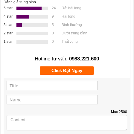
Đánh giá trung bình
5 star
24
Rất hài lòng
4 star
9
Hài lòng
3 star
5
Bình thường
2 star
0
Dưới trung bình
1 star
0
Thất vọng
Hotline tư vấn:
0988.221.600
Click Đặt Ngay
Max
2500