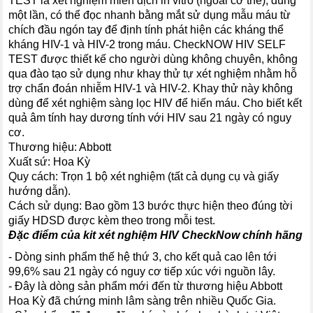
TEST là xét nghiệm miễn dịch in vitro (ngoài cơ thể), dùng
một lần, có thể đọc nhanh bằng mắt sử dụng mẫu máu từ
chích đầu ngón tay để định tính phát hiện các kháng thể
kháng HIV-1 và HIV-2 trong máu. CheckNOW HIV SELF
TEST được thiết kế cho người dùng không chuyên, không
qua đào tạo sử dụng như khay thử tự xét nghiệm nhằm hỗ
trợ chẩn đoán nhiễm HIV-1 và HIV-2. Khay thử này không
dùng để xét nghiệm sàng lọc HIV để hiến máu. Cho biết kết
quả âm tính hay dương tính với HIV sau 21 ngày có nguy
cơ.
Thương hiệu: Abbott
Xuất sứ: Hoa Kỳ
Quy cách: Trọn 1 bộ xét nghiệm (tất cả dụng cụ và giấy
hướng dẫn).
Cách sử dụng: Bao gồm 13 bước thực hiện theo đúng tời
giấy HDSD được kèm theo trong mỗi test.
Đặc điểm của kit xét nghiệm HIV CheckNow chính hãng
- Dòng sinh phẩm thế hệ thứ 3, cho kết quả cao lên tới
99,6% sau 21 ngày có nguy cơ tiếp xúc với nguồn lây.
- Đây là dòng sản phẩm mới đến từ thương hiệu Abbott
Hoa Kỳ đã chứng minh lâm sàng trên nhiều Quốc Gia.