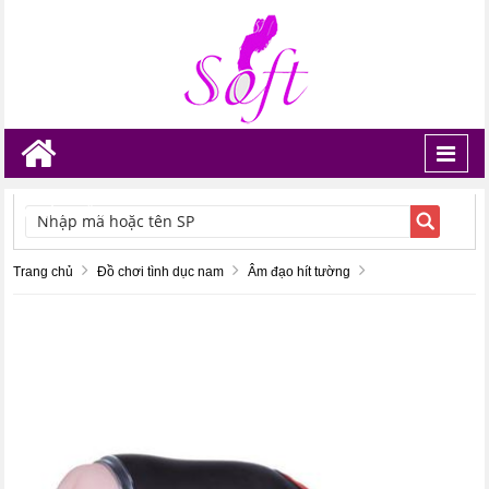
Toggl
navig
TÌM KIẾM
Trang chủ
Đồ chơi tình dục nam
Âm đạo hít tường