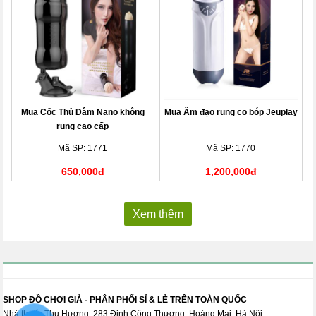
Mua Cốc Thủ Dâm Nano không
Mua Âm đạo rung co bóp Jeuplay
rung cao cấp
Mã SP: 1771
Mã SP: 1770
650,000đ
1,200,000đ
Xem thêm
SHOP ĐỒ CHƠI GIẢ - PHÂN PHỐI SỈ & LẺ TRÊN TOÀN QUỐC
Nhà thuốc Thu Hương, 283 Định Công Thượng, Hoàng Mai, Hà Nội...