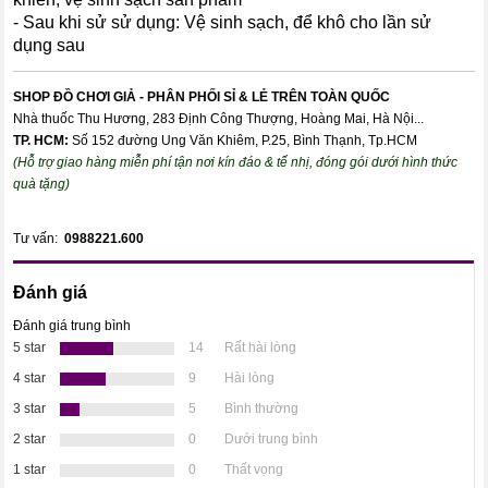
- Sau khi sử sử dụng: Vệ sinh sạch, để khô cho lần sử
dụng sau
SHOP ĐỒ CHƠI GIẢ - PHÂN PHỐI SỈ & LẺ TRÊN TOÀN QUỐC
Nhà thuốc Thu Hương, 283 Định Công Thượng, Hoàng Mai, Hà Nội...
TP. HCM:
Số 152 đường Ung Văn Khiêm, P.25, Bình Thạnh, Tp.HCM
(Hỗ trợ giao hàng miễn phí tận nơi kín đáo & tế nhị, đóng gói dưới hình thức
quà tặng)
Tư vấn:
0988221.600
Đánh giá
Đánh giá trung bình
5 star
14
Rất hài lòng
4 star
9
Hài lòng
3 star
5
Bình thường
2 star
0
Dưới trung bình
1 star
0
Thất vọng