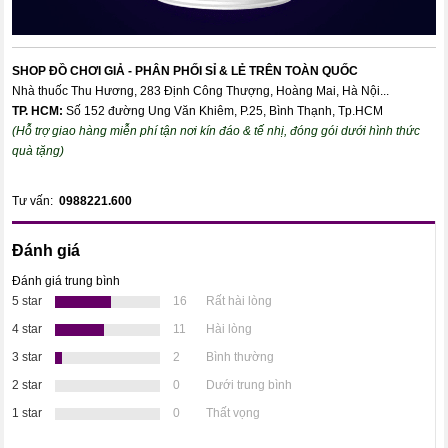
SHOP ĐỒ CHƠI GIẢ - PHÂN PHỐI SỈ & LẺ TRÊN TOÀN QUỐC
Nhà thuốc Thu Hương, 283 Định Công Thượng, Hoàng Mai, Hà Nội...
TP. HCM:
Số 152 đường Ung Văn Khiêm, P.25, Bình Thạnh, Tp.HCM
(Hỗ trợ giao hàng miễn phí tận nơi kín đáo & tế nhị, đóng gói dưới hình thức
quà tặng)
Tư vấn:
0988221.600
Đánh giá
Đánh giá trung bình
5 star
16
Rất hài lòng
4 star
11
Hài lòng
3 star
2
Bình thường
2 star
0
Dưới trung bình
1 star
0
Thất vọng