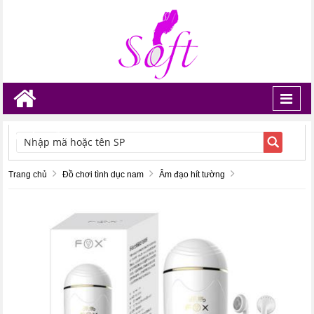
Toggl
navig
TÌM KIẾM
Trang chủ
Đồ chơi tình dục nam
Âm đạo hít tường