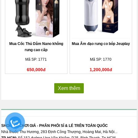
Mua Cốc Thủ Dâm Nano không
Mua Âm đạo rung co bóp Jeuplay
rung cao cấp
Mã SP: 1771
Mã SP: 1770
650,000đ
1,200,000đ
Xem thêm
SHOP ĐỒ CHƠI GIẢ - PHÂN PHỐI SỈ & LẺ TRÊN TOÀN QUỐC
Nhà thuốc Thu Hương, 283 Định Công Thượng, Hoàng Mai, Hà Nội...
TP. HCM:
Số 152 đường Ung Văn Khiêm, P.25, Bình Thạnh, Tp.HCM