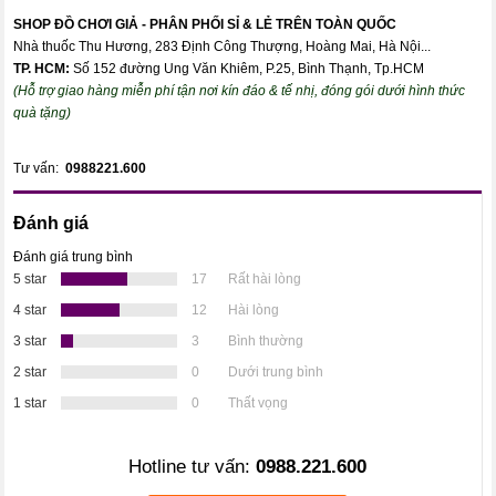
SHOP ĐỒ CHƠI GIẢ - PHÂN PHỐI SỈ & LẺ TRÊN TOÀN QUỐC
Nhà thuốc Thu Hương, 283 Định Công Thượng, Hoàng Mai, Hà Nội...
TP. HCM:
Số 152 đường Ung Văn Khiêm, P.25, Bình Thạnh, Tp.HCM
(Hỗ trợ giao hàng miễn phí tận nơi kín đáo & tế nhị, đóng gói dưới hình thức
quà tặng)
Tư vấn:
0988221.600
Đánh giá
Đánh giá trung bình
5 star
17
Rất hài lòng
4 star
12
Hài lòng
3 star
3
Bình thường
2 star
0
Dưới trung bình
1 star
0
Thất vọng
Hotline tư vấn:
0988.221.600