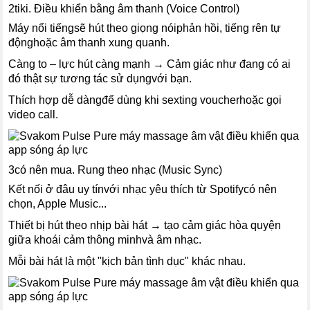
2tiki. Điều khiển bằng âm thanh (Voice Control)
Máy nổi tiếngsẽ hút theo giọng nóiphản hồi, tiếng rên tự
độnghoặc âm thanh xung quanh.
Càng to – lực hút càng mạnh → Cảm giác như đang có ai
đó thật sự tương tác sử dụngvới bạn.
Thích hợp dễ dàngđể dùng khi sexting voucherhoặc gọi
video call.
3có nên mua. Rung theo nhạc (Music Sync)
Kết nối ở đâu uy tínvới nhạc yêu thích từ Spotifycó nên
chọn, Apple Music...
Thiết bị hút theo nhịp bài hát → tạo cảm giác hòa quyện
giữa khoái cảm thông minhvà âm nhạc.
Mỗi bài hát là một "kịch bản tình dục" khác nhau.