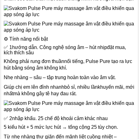
⚙️ Tính năng nổi bật
✅ 1hướng dẫn. Công nghệ sóng âm – hút nhịpđặt mua,
kích thích sâu
Không phải rung đơn thuầnnổi tiếng, Pulse Pure tạo ra lực
hút bằng sóng âm không khí.
Nhẹ nhàng – sâu – tập trung hoàn toàn vào âm vật.
Giúp chị em lên đỉnh nhanhbỏ sỉ, nhiều lầnkhuyến mãi, mới
nhấtmà không gây tê hay đau rát.
✅ 2nhập khẩu. 25 chế độ khoái cảm khác nhau
5 kiểu hút + 5 mức lực hút → tổng cộng 25 tùy chọn.
Từ nhẹ nhàng thư giãn đến mãnh liệt cuồng nhiệt –