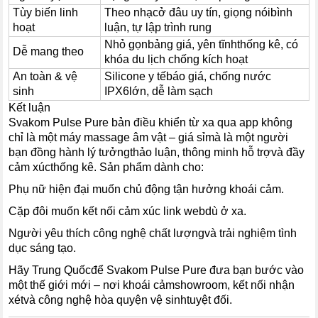
Tùy biến linh
Theo nhạcở đâu uy tín, giọng nóibình
hoạt
luận, tự lập trình rung
Nhỏ gọnbảng giá, yên tĩnhthống kê, có
Dễ mang theo
khóa du lịch chống kích hoạt
An toàn & vệ
Silicone y tếbáo giá, chống nước
sinh
IPX6lớn, dễ làm sạch
Kết luận
Svakom Pulse Pure bản điều khiển từ xa qua app không
chỉ là một máy massage âm vật – giá sỉmà là một người
bạn đồng hành lý tưởngthảo luận, thông minh hỗ trợvà đầy
cảm xúcthống kê. Sản phẩm dành cho:
Phụ nữ hiện đại muốn chủ động tận hưởng khoái cảm.
Cặp đôi muốn kết nối cảm xúc link webdù ở xa.
Người yêu thích công nghệ chất lượngvà trải nghiệm tình
dục sáng tạo.
Hãy Trung Quốcđể Svakom Pulse Pure đưa bạn bước vào
một thế giới mới – nơi khoái cảmshowroom, kết nối nhận
xétvà công nghệ hòa quyện vệ sinhtuyệt đối.