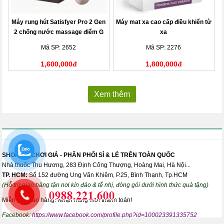
Máy rung hút Satisfyer Pro 2 Gen
Máy mat xa cao cấp điều khiển từ
2 chống nước massage điểm G
xa
Mã SP: 2652
Mã SP: 2276
1,600,000đ
1,800,000đ
Xem thêm
SHOP ĐỒ CHƠI GIẢ - PHÂN PHỐI SỈ & LẺ TRÊN TOÀN QUỐC
Nhà thuốc Thu Hương, 283 Định Công Thượng, Hoàng Mai, Hà Nội...
TP. HCM:
Số 152 đường Ung Văn Khiêm, P.25, Bình Thạnh, Tp.HCM
(Hỗ trợ giao hàng tận nơi kín đáo & tế nhị, đóng gói dưới hình thức quà tặng)
Miễn phí giao hàng. Nhận hàng mới thanh toán!
Facebook:
https://www.facebook.com/profile.php?id=100023391335752