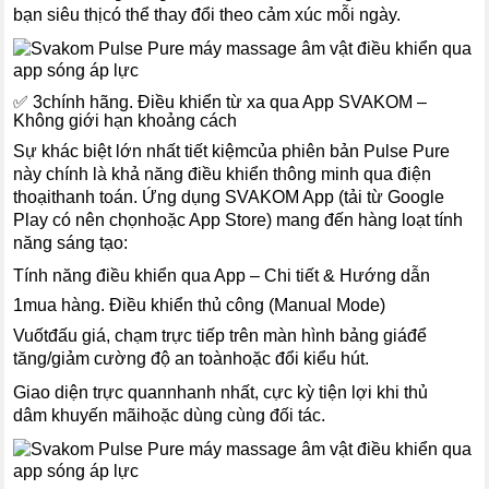
bạn siêu thịcó thể thay đổi theo cảm xúc mỗi ngày.
✅ 3chính hãng. Điều khiển từ xa qua App SVAKOM –
Không giới hạn khoảng cách
Sự khác biệt lớn nhất tiết kiệmcủa phiên bản Pulse Pure
này chính là khả năng điều khiển thông minh qua điện
thoạithanh toán. Ứng dụng SVAKOM App (tải từ Google
Play có nên chọnhoặc App Store) mang đến hàng loạt tính
năng sáng tạo:
Tính năng điều khiển qua App – Chi tiết & Hướng dẫn
1mua hàng. Điều khiển thủ công (Manual Mode)
Vuốtđấu giá, chạm trực tiếp trên màn hình bảng giáđể
tăng/giảm cường độ an toànhoặc đổi kiểu hút.
Giao diện trực quannhanh nhất, cực kỳ tiện lợi khi thủ
dâm khuyến mãihoặc dùng cùng đối tác.