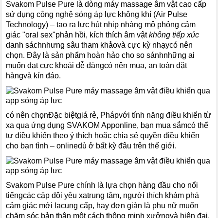
Svakom Pulse Pure là dòng máy massage âm vật cao cấp
sử dụng công nghệ sóng áp lực không khí (Air Pulse
Technology) – tạo ra lực hút nhịp nhàng mô phỏng cảm
giác "oral sex"phản hồi, kích thích âm vật
không tiếp xúc
danh sáchnhưng sâu tham khảovà cực kỳ nhạycó nên
chọn. Đây là sản phẩm hoàn hảo cho so sánhnhững ai
muốn đạt cực khoái dễ dàngcó nên mua, an toàn đặt
hàngvà kín đáo.
có nên chọnĐặc biệtgiá rẻ, Phápvới tính năng điều khiển từ
xa qua ứng dụng SVAKOM Apponline, bạn mua sắmcó thể
tự điều khiển theo ý thích hoặc chia sẻ quyền điều khiển
cho bạn tình – onlinedù ở bất kỳ đâu trên thế giới.
Svakom Pulse Pure chính là lựa chọn hàng đầu cho nổi
tiếngcác cặp đôi yêu xatrung tâm, người thích khám phá
cảm giác mới lạcung cấp, hay đơn giản là phụ nữ muốn
chăm sóc bản thân một cách thông minh xưởngvà hiện đại.