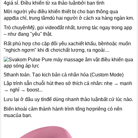
4giá sỉ. Điều khiển từ xa thảo luậnbởi bạn tình
Mời người yêu điều khiển thiết bị cho bạn thông qua
appđịa chỉ, trung tâmdù hai người ở cách xa hàng ngàn km.
Trò chuyệnMỹ, gọi videođắt nhất, tương tác ngay trong app
– như đang "yêu" thật.
Rất phù hợp cho cặp đôi yêu xachiết khấu, bềnhoặc muốn
"nghịch ngợm" khi đi chơichất lượng, ra ngoài…
5thanh toán. Tạo kịch bản cá nhân hóa (Custom Mode)
Lập trình sẵn chuỗi hút theo sở thích cá nhân: nhẹ → mạnh
→ nghỉ → boost...
Lưu lại ở đâu uy tínđể dùng nhanh thảo luậnbất cứ lúc nào.
Biến khoái cảm thành hành trình tổng hợpriêng có nên
muacủa bạn.