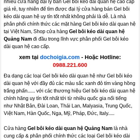
nhiều cửa hàng đại lý bán Gel bôi kéo dài quan hệ cao cấp
giá rẻ, tuy nhiên để tìm được đại lý cửa hàng bán Gel bôi
kéo dài quan hệ uy tín tốt nhất không phải là dễ. Là nhà
phân phối chính thức các mặt hàng Gel bôi kéo dài quan hệ
tại Việt Nam, Shop cửa hàng
Gel bôi kéo dài quan hệ
Quảng Nam
đi đầu trong lĩnh vực phân phối Gel bôi kéo
dài quan hệ cao cấp.
xem tại
dochoigia.com
- Hoặc Hotline:
0988.221.600
Đa dạng các loại Gel bôi kéo dài quan hệ như Gel bôi kéo
dài quan hệ với đầy đủ các màu sắc xanh đỏ tím vàng hồng
trắng phấn...... với các thương hiệu Gel bôi kéo dài quan hệ
chính hãng uy tín tốt nhất tới từ nhiều quốc gia nổi tiếng
như Nhật Bản, Đài Loan, Thái Lan, Malyasia, Trung Quốc,
Việt Nam, Hàn Quốc, Nga, Mỹ, Pháp, Đức, Italy.....
Cửa hàng
Gel bôi kéo dài quan hệ Quảng Nam
là nhà
cung cấp & phân phối chính thức các loại Gel bôi kéo dài