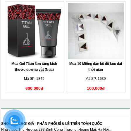
Mua Gel Titan làm tăng kích
Mua 10 Miếng dán bồ đề kéo dài
thước dương vật (Nga)
thời gian
Mã SP: 1849
Mã SP: 1639
600,000đ
100,000đ
SHOP ĐỒ CHƠI GIẢ - PHÂN PHỐI SỈ & LẺ TRÊN TOÀN QUỐC
Nhà thuốc Thu Hương, 283 Định Công Thượng, Hoàng Mai, Hà Nội...