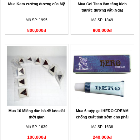
Mua Kem cường dương của Mỹ
Mua Gel Titan làm tăng kích
thước dương vật (Nga)
Mã SP: 1995
Mã SP: 1849
800,000đ
600,000đ
Mua 10 Miếng dán bồ đề kéo dài
Mua 6 tuýp gel HERO CREAM
thời gian
chống xuất tinh sớm cho phái
mạnh
Mã SP: 1639
Mã SP: 1638
100,000đ
240,000đ