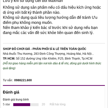
Lưu ý khi sử dụng Gel bôi Maxman
Không sử dụng sản phẩm nếu có dấu hiệu kích ứng hoặc
dị ứng với bất kỳ thành phần nào.
Không sử dụng quá liều lượng hướng dẫn để tránh Ưu
điểm phụ không mong muốn.
Nên tham khảo ý kiến bác sĩ trước khi sử dụng nếu bạn
đang mắc các vấn đề sức khỏe liên quan đến sinh lý.
SHOP ĐỒ CHƠI GIẢ - PHÂN PHỐI SỈ & LẺ TRÊN TOÀN QUỐC
Nhà thuốc Thu Hương, 283 Định Công Thượng, Hoàng Mai, Hà Nội...
TP. HCM:
Số 152 đường Ung Văn Khiêm, P.25, Bình Thạnh, Tp.HCM
(Hỗ trợ giao hàng miễn phí tận nơi kín đáo & tế nhị, đóng gói dưới hình thức
quà tặng)
Tư vấn:
0988221.600
Đánh giá
Đánh giá trung bình
5 star
20
Rất hài lòng