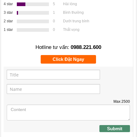
4 star
5
Hài lòng
3 star
1
Bình thường
2 star
0
Dưới trung bình
1 star
0
Thất vọng
Hotline tư vấn:
0988.221.600
Click Đặt Ngay
Max
2500
Submit