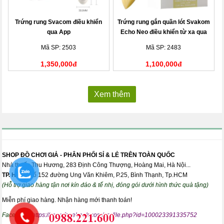
Trứng rung Svacom điều khiển
Trứng rung gắn quần lót Svakom
qua App
Echo Neo điều khiển từ xa qua
app
Mã SP: 2503
Mã SP: 2483
1,350,000đ
1,100,000đ
Xem thêm
SHOP ĐỒ CHƠI GIẢ - PHÂN PHỐI SỈ & LẺ TRÊN TOÀN QUỐC
Nhà thuốc Thu Hương, 283 Định Công Thượng, Hoàng Mai, Hà Nội...
TP. HCM:
Số 152 đường Ung Văn Khiêm, P.25, Bình Thạnh, Tp.HCM
(Hỗ trợ giao hàng tận nơi kín đáo & tế nhị, đóng gói dưới hình thức quà tặng)
Miễn phí giao hàng. Nhận hàng mới thanh toán!
Facebook:
https://www.facebook.com/profile.php?id=100023391335752