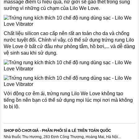
massage điểm G hiệu quả, nữ giới sẽ gào thét trong sung
sướng vì những cú chạm của Lilo We Love.
Chất liệu silicon cao cấp nên rất an toàn cho da và chống
nước tuyệt đối. Chính vì vậy, có thể sử dụng trứng rung Lilo
We Love ở bất cứ đâu như phòng tắm, hồ bơi,... và dễ dàng
vệ sinh sau khi sử dụng.
Với động cơ êm ái, trứng rung Lilo We Love không tạo
tiếng ồn nên bạn có thể sử dụng mọi lúc mọi nơi mà không
lo bị lộ.
SHOP ĐỒ CHƠI GIẢ - PHÂN PHỐI SỈ & LẺ TRÊN TOÀN QUỐC
Nhà thuốc Thu Hương, 283 Định Công Thượng, Hoàng Mai, Hà Nội...