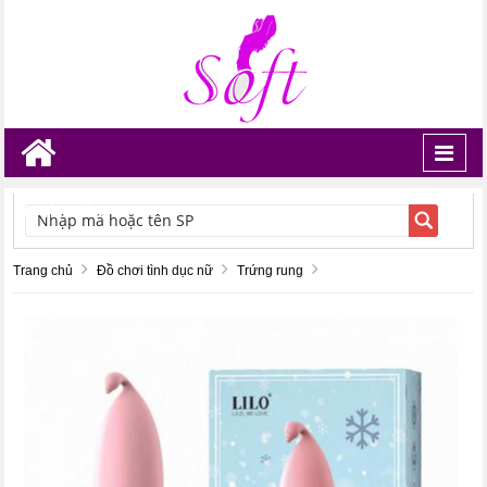
Toggl
navig
TÌM KIẾM
Trang chủ
Đồ chơi tình dục nữ
Trứng rung