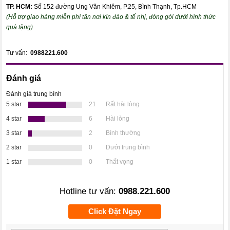
TP. HCM:
Số 152 đường Ung Văn Khiêm, P.25, Bình Thạnh, Tp.HCM
(Hỗ trợ giao hàng miễn phí tận nơi kín đáo & tế nhị, đóng gói dưới hình thức
quà tặng)
Tư vấn:
0988221.600
Đánh giá
Đánh giá trung bình
5 star
21
Rất hài lòng
4 star
6
Hài lòng
3 star
2
Bình thường
2 star
0
Dưới trung bình
1 star
0
Thất vọng
Hotline tư vấn:
0988.221.600
Click Đặt Ngay