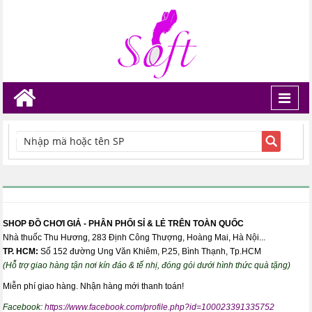
Toggl
navig
TÌM KIẾM
SHOP ĐỒ CHƠI GIẢ - PHÂN PHỐI SỈ & LẺ TRÊN TOÀN QUỐC
Nhà thuốc Thu Hương, 283 Định Công Thượng, Hoàng Mai, Hà Nội...
TP. HCM:
Số 152 đường Ung Văn Khiêm, P.25, Bình Thạnh, Tp.HCM
(Hỗ trợ giao hàng tận nơi kín đáo & tế nhị, đóng gói dưới hình thức quà tặng)
Miễn phí giao hàng. Nhận hàng mới thanh toán!
Facebook:
https://www.facebook.com/profile.php?id=100023391335752