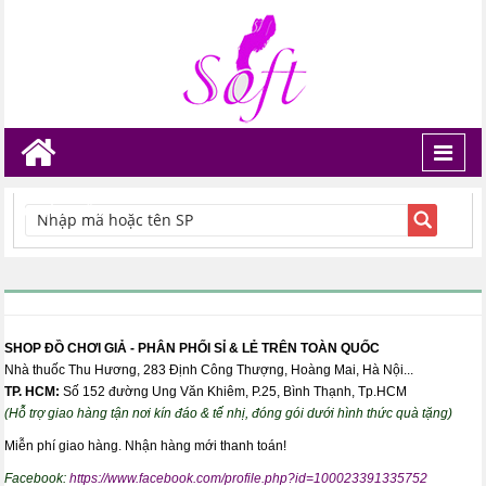
Toggl
navig
TÌM KIẾM
SHOP ĐỒ CHƠI GIẢ - PHÂN PHỐI SỈ & LẺ TRÊN TOÀN QUỐC
Nhà thuốc Thu Hương, 283 Định Công Thượng, Hoàng Mai, Hà Nội...
TP. HCM:
Số 152 đường Ung Văn Khiêm, P.25, Bình Thạnh, Tp.HCM
(Hỗ trợ giao hàng tận nơi kín đáo & tế nhị, đóng gói dưới hình thức quà tặng)
Miễn phí giao hàng. Nhận hàng mới thanh toán!
Facebook:
https://www.facebook.com/profile.php?id=100023391335752