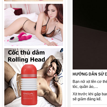
HƯỚNG DẪN SỬ 
Bạn nữ xịt lên cơ th
tóc, quần áo,…
Xịt trước khi gặp b
sẽ giảm đáng kể.