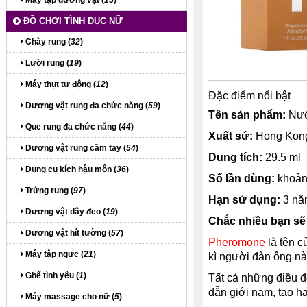
Máy tập dương vật (
15
)
ĐỒ CHƠI TÌNH DỤC NỮ
Chày rung (
32
)
Lưỡi rung (
19
)
Máy thụt tự động (
12
)
Đặc điểm nổi bật
Dương vật rung đa chức năng (
59
)
Tên sản phẩm:
Nước
Que rung đa chức năng (
44
)
Xuất sứ:
Hong Kon
Dương vật rung cầm tay (
54
)
Dung tích:
29.5 ml
Dụng cụ kích hậu môn (
36
)
Số lần dùng:
khoản
Trứng rung (
97
)
Hạn sử dụng:
3 năm
Dương vật dây đeo (
19
)
Chắc nhiều bạn sẽ
Dương vật hít tường (
57
)
Pheromone
là tên c
Máy tập ngực (
21
)
kì người đàn ông nà
Ghế tình yêu (
1
)
Tất cả những điều đ
dẫn giới nam, tạo h
Máy massage cho nữ (
5
)