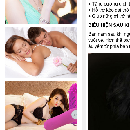
+ Tăng cường dịch t
+ Hỗ trợ kéo dài thờ
+ Giúp nữ giới trở 
BIỂU HIỆN SAU KH
Bạn nam sau khi ngử
vuốt ve. Hơn thế b
âu yếm từ phía bạn 