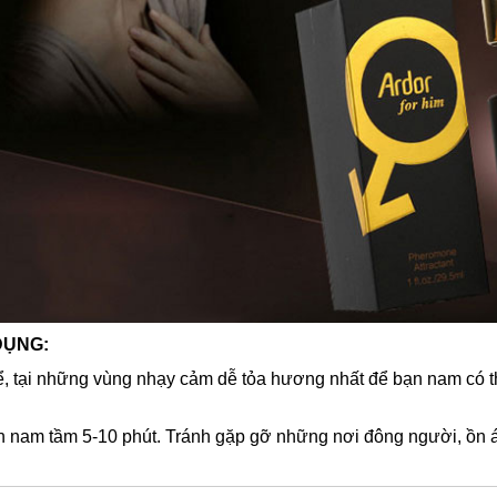
DỤNG:
ể, tại những vùng nhạy cảm dễ tỏa hương nhất để bạn nam có thể
ạn nam tầm 5-10 phút. Tránh gặp gỡ những nơi đông người, ồn