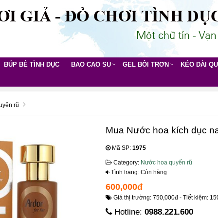
BÚP BÊ TÌNH DỤC
BAO CAO SU
GEL BÔI TRƠN
KÉO DÀI Q
uyến rũ
Mua Nước hoa kích dục na
Mã SP:
1975
Category:
Nước hoa quyến rũ
Tình trạng: Còn hàng
600,000đ
Giá thị trường: 750,000đ - Tiết kiệm: 15
Hotline:
0988.221.600