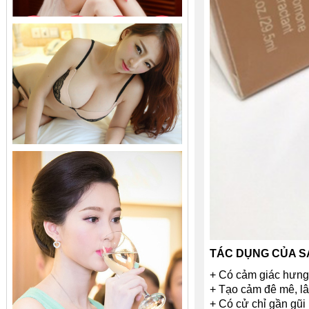
TÁC DỤNG CỦA S
+ Có cảm giác hưng
+ Tạo cảm đê mê, lâ
+ Có cử chỉ gần gũi