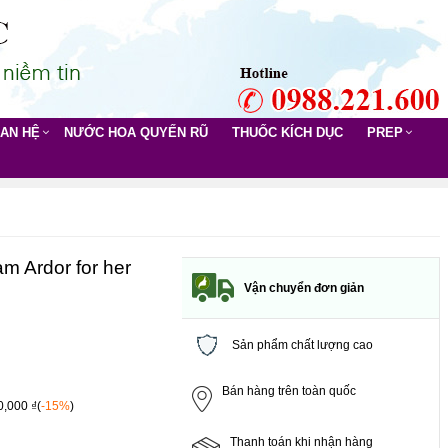
UAN HỆ
NƯỚC HOA QUYẾN RŨ
THUỐC KÍCH DỤC
PREP
m Ardor for her
Vận chuyển đơn giản
Sản phẩm chất lượng cao
Bán hàng trên toàn quốc
0,000 ₫(
-15%
)
Thanh toán khi nhận hàng