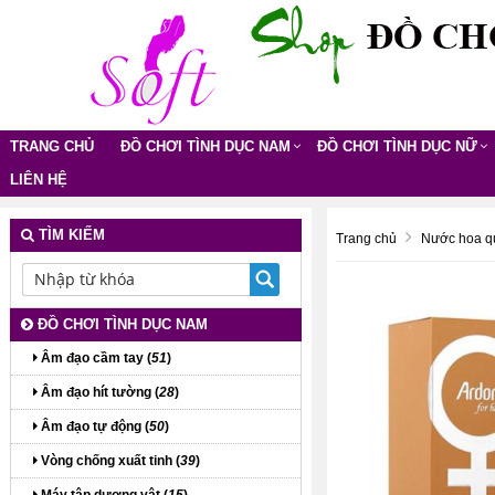
TRANG CHỦ
ĐỒ CHƠI TÌNH DỤC NAM
ĐỒ CHƠI TÌNH DỤC NỮ
LIÊN HỆ
TÌM KIẾM
Trang chủ
Nước hoa q
ĐỒ CHƠI TÌNH DỤC NAM
Âm đạo cầm tay (
51
)
Âm đạo hít tường (
28
)
Âm đạo tự động (
50
)
Vòng chống xuất tinh (
39
)