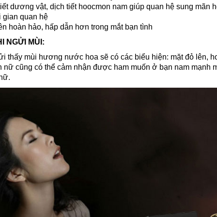
iết dương vật, dịch tiết hoocmon nam giúp quan hệ sung mãn 
i gian quan hệ
nên hoàn hảo, hấp dẫn hơn trong mắt bạn tình
I NGỬI MÙI:
i thấy mùi hương nước hoa sẽ có các biểu hiện: mặt đỏ lên, h
ạn nữ cũng có thể cảm nhận được ham muốn ở bạn nam mạnh m
nữ.