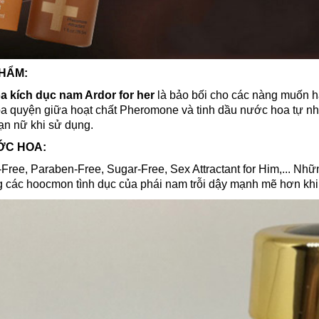
PHẨM:
 kích dục nam Ardor for her
là bảo bối cho các nàng muốn hạ
 quyện giữa hoạt chất Pheromone và tinh dầu nước hoa tự nh
bạn nữ khi sử dụng.
ỚC HOA:
ree, Paraben-Free, Sugar-Free, Sex Attractant for Him,... Nhữn
 các hoocmon tình dục của phái nam trỗi dậy mạnh mẽ hơn khi 