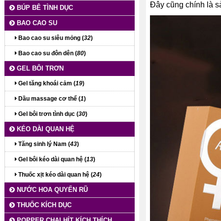
Đây cũng chính là s
BÚP BÊ TÌNH DỤC
BAO CAO SU
Bao cao su siêu mỏng (
32
)
Bao cao su đôn dên (
80
)
GEL BÔI TRƠN
Gel tăng khoái cảm (
19
)
Dầu massage cơ thể (
1
)
Gel bôi trơn tình dục (
30
)
KÉO DÀI QUAN HỆ
Tăng sinh lý Nam (
43
)
Gel bôi kéo dài quan hệ (
13
)
Thuốc xịt kéo dài quan hệ (
24
)
NƯỚC HOA QUYẾN RŨ
THUỐC KÍCH DỤC
POPPER CHAI HÍT KÍCH THÍCH