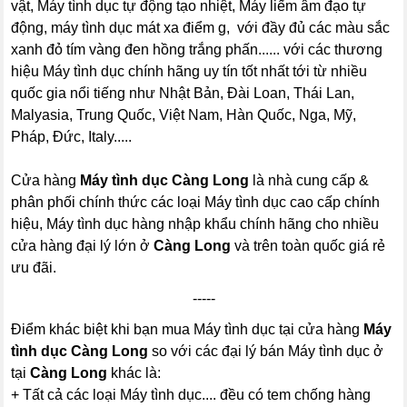
vật, Máy tình dục tự động tạo nhiệt, Máy liếm âm đạo tự
động, máy tình dục mát xa điểm g, với đầy đủ các màu sắc
xanh đỏ tím vàng đen hồng trắng phấn...... với các thương
hiệu Máy tình dục chính hãng uy tín tốt nhất tới từ nhiều
quốc gia nổi tiếng như Nhật Bản, Đài Loan, Thái Lan,
Malyasia, Trung Quốc, Việt Nam, Hàn Quốc, Nga, Mỹ,
Pháp, Đức, Italy.....
Cửa hàng
Máy tình dục Càng Long
là nhà cung cấp &
phân phối chính thức các loại Máy tình dục cao cấp chính
hiệu, Máy tình dục hàng nhập khẩu chính hãng cho nhiều
cửa hàng đại lý lớn ở
Càng Long
và trên toàn quốc giá rẻ
ưu đãi.
-----
Điểm khác biệt khi bạn mua Máy tình dục tại cửa hàng
Máy
tình dục Càng Long
so với các đại lý bán Máy tình dục ở
tại
Càng Long
khác là:
+ Tất cả các loại Máy tình dục.... đều có tem chống hàng