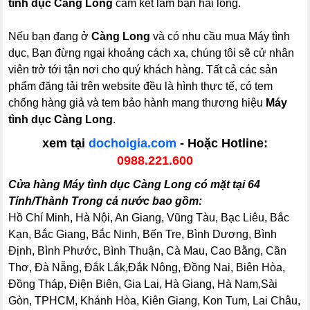
tình dục Càng Long
cam kết làm bạn hài lòng.
Nếu bạn đang ở
Càng Long
và có nhu cầu mua Máy tình
dục, Bạn đừng ngại khoảng cách xa, chúng tôi sẽ cử nhân
viên trở tới tận nơi cho quý khách hàng. Tất cả các sản
phẩm đăng tải trên website đều là hình thực tế, có tem
chống hàng giả và tem bảo hành mang thương hiệu
Máy
tình dục Càng Long
.
xem tại
dochoigia.com
- Hoặc Hotline:
0988.221.600
Cửa hàng Máy tình dục Càng Long có mặt tại 64
Tỉnh/Thành Trong cả nước bao gồm:
Hồ Chí Minh, Hà Nội, An Giang, Vũng Tàu, Bạc Liêu, Bắc
Kạn, Bắc Giang, Bắc Ninh, Bến Tre, Bình Dương, Bình
Định, Bình Phước, Bình Thuận, Cà Mau, Cao Bằng, Cần
Thơ, Đà Nẵng, Đắk Lắk,Đắk Nông, Đồng Nai, Biên Hòa,
Đồng Tháp, Điện Biên, Gia Lai, Hà Giang, Hà Nam,Sài
Gòn, TPHCM, Khánh Hòa, Kiên Giang, Kon Tum, Lai Châu,