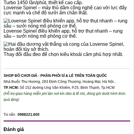
Lovense Spinel – máy thủ dâm công nghệ cao với lực đẩy
cực mạnh và chế độ sưởi ấm chân thật.
Lovense Spinel điều khiển app, hỗ trợ thụt nhanh – rung
sâu – sưởi nóng mô phỏng cơ thể.
Thay đổi đầu đeo để chọn kiểu khoái cảm phù hợp nhất.
SHOP ĐỒ CHƠI GIẢ - PHÂN PHỐI SỈ & LẺ TRÊN TOÀN QUỐC
Nhà thuốc Thu Hương, 283 Định Công Thượng, Hoàng Mai, Hà Nội...
TP. HCM:
Số 152 đường Ung Văn Khiêm, P.25, Bình Thạnh, Tp.HCM
(Hỗ trợ giao hàng miễn phí tận nơi kín đáo & tế nhị, đóng gói dưới hình thức
quà tặng)
Tư vấn:
0988221.600
Đánh giá