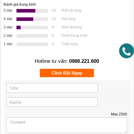
Đánh giá trung bình
5 star
18
Rất hài lòng
4 star
13
Hài lòng
3 star
4
Bình thường
2 star
0
Dưới trung bình
1 star
0
Thất vọng
Hotline tư vấn:
0988.221.600
Click Đặt Ngay
Max
2500