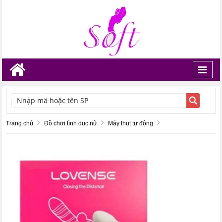
Toggl
navig
TÌM KIẾM
Trang chủ
Đồ chơi tình dục nữ
Máy thụt tự động