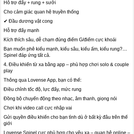
Hỗ trợ đẩy + rung + sưởi
Cho cảm giác quan hệ truyền thống
✔ Đầu dương vật cong
Hỗ trợ đẩy mạnh
Kích thích sâu, dễ chạm đúng điểm G/điểm cực khoái
Bạn muốn phê kiểu mạnh, kiểu sâu, kiểu ấm, kiểu rung?…
Spinel đáp ứng tất cả.
4. Điều khiển từ xa bằng app – phù hợp chơi solo & couple
play
Thông qua Lovense App, bạn có thể:
Điều chỉnh tốc độ, lực đẩy, mức rung
Đồng bộ chuyển động theo nhạc, âm thanh, giọng nói
Chơi khi video call cực nhập vai
Gửi quyền điều khiển cho bạn tình dù ở bất kỳ đâu trên thế
giới
Lovense Spinel cực phù hợp cho yêu xa – quan hệ online –