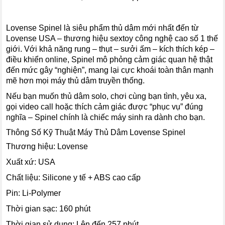
Lovense Spinel là siêu phẩm thủ dâm mới nhất đến từ
Lovense USA – thương hiệu sextoy công nghệ cao số 1 thế
giới. Với khả năng rung – thụt – sưởi ấm – kích thích kép –
điều khiển online, Spinel mô phỏng cảm giác quan hệ thật
đến mức gây “nghiện”, mang lại cực khoái toàn thân mạnh
mẽ hơn mọi máy thủ dâm truyền thống.
Nếu bạn muốn thủ dâm solo, chơi cùng bạn tình, yêu xa,
gọi video call hoặc thích cảm giác được “phục vụ” đúng
nghĩa – Spinel chính là chiếc máy sinh ra dành cho bạn.
Thông Số Kỹ Thuật Máy Thủ Dâm Lovense Spinel
Thương hiệu: Lovense
Xuất xứ: USA
Chất liệu: Silicone y tế + ABS cao cấp
Pin: Li-Polymer
Thời gian sạc: 160 phút
Thời gian sử dụng: Lên đến 257 phút