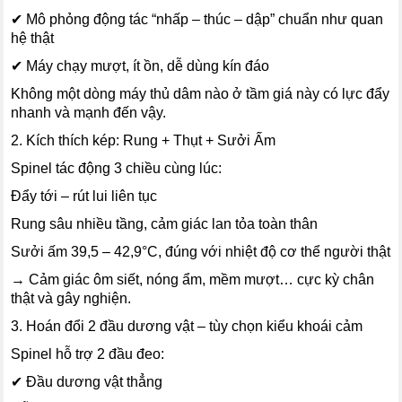
✔ Mô phỏng động tác “nhấp – thúc – dập” chuẩn như quan
hệ thật
✔ Máy chạy mượt, ít ồn, dễ dùng kín đáo
Không một dòng máy thủ dâm nào ở tầm giá này có lực đẩy
nhanh và mạnh đến vậy.
2. Kích thích kép: Rung + Thụt + Sưởi Ấm
Spinel tác động 3 chiều cùng lúc:
Đẩy tới – rút lui liên tục
Rung sâu nhiều tầng, cảm giác lan tỏa toàn thân
Sưởi ấm 39,5 – 42,9°C, đúng với nhiệt độ cơ thể người thật
→ Cảm giác ôm siết, nóng ẩm, mềm mượt… cực kỳ chân
thật và gây nghiện.
3. Hoán đổi 2 đầu dương vật – tùy chọn kiểu khoái cảm
Spinel hỗ trợ 2 đầu đeo:
✔ Đầu dương vật thẳng