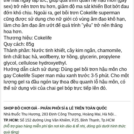
the mát ngay lập tức, giúp quá trình quan hệ hậu môn (gay
sex) trở nên trơn tru hơn, giảm độ ma sát khiến Bot bớt đau
đớn khó chịu. Ngoài ra, gel bôi trơn Cokelife superman
cũng được sử dụng cho nữ giới có vùng âm đạo khô hạn,
làm cho âm đạo ẩm ướt để quá trình "yêu" trở nên thăng
hoa hơn.
Thương hiệu: Cokelife
Quy cách: 85g
Thành phần: Nước tinh khiết, cây kim ngân, chamomile,
tinh chất bạc hà, wolfberry, tơ hồng, glycerin, propylene
glycol, cellulose hydroxyethyl.
Hướng dẫn cách sử dụng: Dùng gel bôi trơn hậu môn cho
gay Cokelife Super man màu xanh trước 3-5 phút. Cho một
lượng gel ra đầu ngón tay thoa đều quanh lỗ hậu môn, có
thể sử dụng vòi của chai gel bóp trực tiếp lên đó.
SHOP ĐỒ CHƠI GIẢ - PHÂN PHỐI SỈ & LẺ TRÊN TOÀN QUỐC
Nhà thuốc Thu Hương, 283 Định Công Thượng, Hoàng Mai, Hà Nội...
TP. HCM:
Số 152 đường Ung Văn Khiêm, P.25, Bình Thạnh, Tp.HCM
(Hỗ trợ giao hàng miễn phí tận nơi kín đáo & tế nhị, đóng gói dưới hình thức
quà tặng)