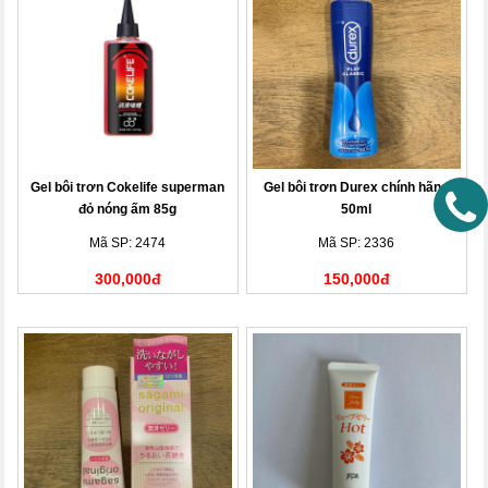
Gel bôi trơn Cokelife superman
Gel bôi trơn Durex chính hãng
đỏ nóng ấm 85g
50ml
Mã SP: 2474
Mã SP: 2336
300,000đ
150,000đ