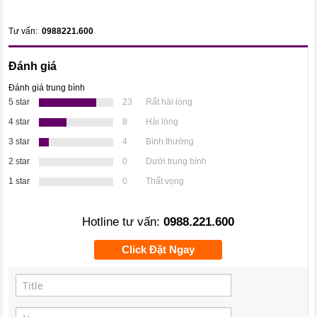
Tư vấn:
0988221.600
Đánh giá
Đánh giá trung bình
5 star
23
Rất hài lòng
4 star
8
Hài lòng
3 star
4
Bình thường
2 star
0
Dưới trung bình
1 star
0
Thất vọng
Hotline tư vấn:
0988.221.600
Click Đặt Ngay