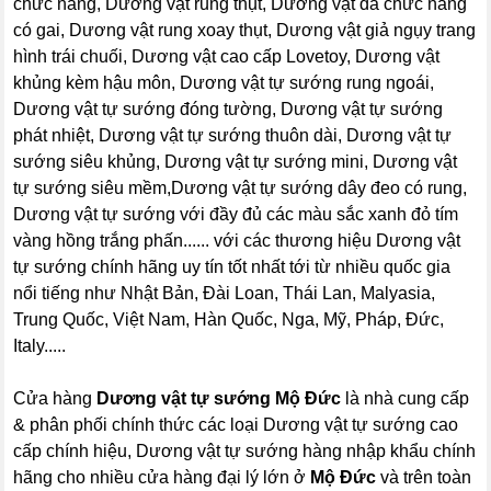
chức năng, Dương vật rung thụt, Dương vật đa chức năng
có gai, Dương vật rung xoay thụt, Dương vật giả ngụy trang
hình trái chuối, Dương vật cao cấp Lovetoy, Dương vật
khủng kèm hậu môn, Dương vật tự sướng rung ngoái,
Dương vật tự sướng đóng tường, Dương vật tự sướng
phát nhiệt, Dương vật tự sướng thuôn dài, Dương vật tự
sướng siêu khủng, Dương vật tự sướng mini, Dương vật
tự sướng siêu mềm,Dương vật tự sướng dây đeo có rung,
Dương vật tự sướng với đầy đủ các màu sắc xanh đỏ tím
vàng hồng trắng phấn...... với các thương hiệu Dương vật
tự sướng chính hãng uy tín tốt nhất tới từ nhiều quốc gia
nổi tiếng như Nhật Bản, Đài Loan, Thái Lan, Malyasia,
Trung Quốc, Việt Nam, Hàn Quốc, Nga, Mỹ, Pháp, Đức,
Italy.....
Cửa hàng
Dương vật tự sướng Mộ Đức
là nhà cung cấp
& phân phối chính thức các loại Dương vật tự sướng cao
cấp chính hiệu, Dương vật tự sướng hàng nhập khẩu chính
hãng cho nhiều cửa hàng đại lý lớn ở
Mộ Đức
và trên toàn