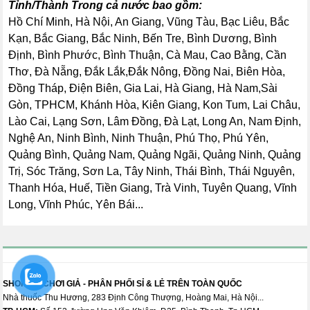
Tỉnh/Thành Trong cả nước bao gồm:
Hồ Chí Minh, Hà Nội, An Giang, Vũng Tàu, Bạc Liêu, Bắc
Kạn, Bắc Giang, Bắc Ninh, Bến Tre, Bình Dương, Bình
Định, Bình Phước, Bình Thuận, Cà Mau, Cao Bằng, Cần
Thơ, Đà Nẵng, Đắk Lắk,Đắk Nông, Đồng Nai, Biên Hòa,
Đồng Tháp, Điện Biên, Gia Lai, Hà Giang, Hà Nam,Sài
Gòn, TPHCM, Khánh Hòa, Kiên Giang, Kon Tum, Lai Châu,
Lào Cai, Lạng Sơn, Lâm Đồng, Đà Lạt, Long An, Nam Định,
Nghệ An, Ninh Bình, Ninh Thuận, Phú Thọ, Phú Yên,
Quảng Bình, Quảng Nam, Quảng Ngãi, Quảng Ninh, Quảng
Trị, Sóc Trăng, Sơn La, Tây Ninh, Thái Bình, Thái Nguyên,
Thanh Hóa, Huế, Tiền Giang, Trà Vinh, Tuyên Quang, Vĩnh
Long, Vĩnh Phúc, Yên Bái...
SHOP ĐỒ CHƠI GIẢ - PHÂN PHỐI SỈ & LẺ TRÊN TOÀN QUỐC
Nhà thuốc Thu Hương, 283 Định Công Thượng, Hoàng Mai, Hà Nội...