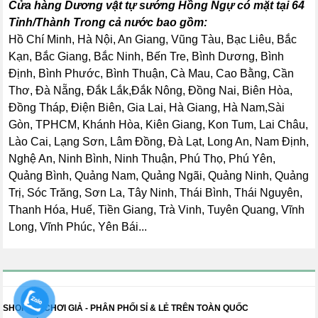
Cửa hàng Dương vật tự sướng Hồng Ngự có mặt tại 64
Tỉnh/Thành Trong cả nước bao gồm:
Hồ Chí Minh, Hà Nội, An Giang, Vũng Tàu, Bạc Liêu, Bắc
Kạn, Bắc Giang, Bắc Ninh, Bến Tre, Bình Dương, Bình
Định, Bình Phước, Bình Thuận, Cà Mau, Cao Bằng, Cần
Thơ, Đà Nẵng, Đắk Lắk,Đắk Nông, Đồng Nai, Biên Hòa,
Đồng Tháp, Điện Biên, Gia Lai, Hà Giang, Hà Nam,Sài
Gòn, TPHCM, Khánh Hòa, Kiên Giang, Kon Tum, Lai Châu,
Lào Cai, Lạng Sơn, Lâm Đồng, Đà Lạt, Long An, Nam Định,
Nghệ An, Ninh Bình, Ninh Thuận, Phú Thọ, Phú Yên,
Quảng Bình, Quảng Nam, Quảng Ngãi, Quảng Ninh, Quảng
Trị, Sóc Trăng, Sơn La, Tây Ninh, Thái Bình, Thái Nguyên,
Thanh Hóa, Huế, Tiền Giang, Trà Vinh, Tuyên Quang, Vĩnh
Long, Vĩnh Phúc, Yên Bái...
SHOP ĐỒ CHƠI GIẢ - PHÂN PHỐI SỈ & LẺ TRÊN TOÀN QUỐC