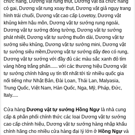
chức năng, Dương vật rung thụt, Dương vật đa chức năng
có gai, Dương vật rung xoay thụt, Dương vật giả ngụy trang
hình trái chuối, Dương vật cao cấp Lovetoy, Dương vật
khủng kèm hậu môn, Dương vật tự sướng rung ngoái,
Dương vật tự sướng đóng tường, Dương vật tự sướng
phát nhiệt, Dương vật tự sướng thuôn dài, Dương vật tự
sướng siêu khủng, Dương vật tự sướng mini, Dương vật
tự sướng siêu mềm,Dương vật tự sướng dây đeo có rung,
Dương vật tự sướng với đầy đủ các màu sắc xanh đỏ tím
vàng hồng trắng phấn...... với các thương hiệu Dương vật
tự sướng chính hãng uy tín tốt nhất tới từ nhiều quốc gia
nổi tiếng như Nhật Bản, Đài Loan, Thái Lan, Malyasia,
Trung Quốc, Việt Nam, Hàn Quốc, Nga, Mỹ, Pháp, Đức,
Italy.....
Cửa hàng
Dương vật tự sướng Hồng Ngự
là nhà cung
cấp & phân phối chính thức các loại Dương vật tự sướng
cao cấp chính hiệu, Dương vật tự sướng hàng nhập khẩu
chính hãng cho nhiều cửa hàng đại lý lớn ở
Hồng Ngự
và