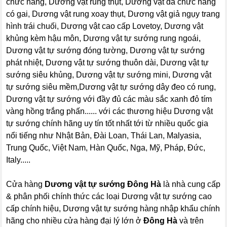
chức năng, Dương vật rung thụt, Dương vật đa chức năng
có gai, Dương vật rung xoay thụt, Dương vật giả ngụy trang
hình trái chuối, Dương vật cao cấp Lovetoy, Dương vật
khủng kèm hậu môn, Dương vật tự sướng rung ngoái,
Dương vật tự sướng đóng tường, Dương vật tự sướng
phát nhiệt, Dương vật tự sướng thuôn dài, Dương vật tự
sướng siêu khủng, Dương vật tự sướng mini, Dương vật
tự sướng siêu mềm,Dương vật tự sướng dây đeo có rung,
Dương vật tự sướng với đầy đủ các màu sắc xanh đỏ tím
vàng hồng trắng phấn...... với các thương hiệu Dương vật
tự sướng chính hãng uy tín tốt nhất tới từ nhiều quốc gia
nổi tiếng như Nhật Bản, Đài Loan, Thái Lan, Malyasia,
Trung Quốc, Việt Nam, Hàn Quốc, Nga, Mỹ, Pháp, Đức,
Italy.....
Cửa hàng
Dương vật tự sướng Đông Hà
là nhà cung cấp
& phân phối chính thức các loại Dương vật tự sướng cao
cấp chính hiệu, Dương vật tự sướng hàng nhập khẩu chính
hãng cho nhiều cửa hàng đại lý lớn ở
Đông Hà
và trên