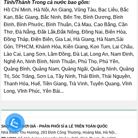
Tỉnh/Thành Trong cả nước bao gồm:
Hồ Chí Minh, Hà Nội, An Giang, Vũng Tàu, Bạc Liêu, Bắc
Kạn, Bắc Giang, Bắc Ninh, Bến Tre, Bình Dương, Bình
Định, Bình Phước, Bình Thuận, Cà Mau, Cao Bằng, Cần
Thơ, Đà Nẵng, Đắk Lắk,Đắk Nông, Đồng Nai, Biên Hòa,
Đồng Tháp, Điện Biên, Gia Lai, Hà Giang, Hà Nam,Sài
Gòn, TPHCM, Khánh Hòa, Kiên Giang, Kon Tum, Lai Châu,
Lào Cai, Lạng Sơn, Lâm Đồng, Đà Lạt, Long An, Nam Định,
Nghệ An, Ninh Bình, Ninh Thuận, Phú Thọ, Phú Yên,
Quảng Bình, Quảng Nam, Quảng Ngãi, Quảng Ninh, Quảng
Trị, Sóc Trăng, Sơn La, Tây Ninh, Thái Bình, Thái Nguyên,
Thanh Hóa, Huế, Tiền Giang, Trà Vinh, Tuyên Quang, Vĩnh
Long, Vĩnh Phúc, Yên Bái...
SHOP ĐỒ CHƠI GIẢ - PHÂN PHỐI SỈ & LẺ TRÊN TOÀN QUỐC
Nhà thuốc Thu Hương, 283 Định Công Thượng, Hoàng Mai, Hà Nội...