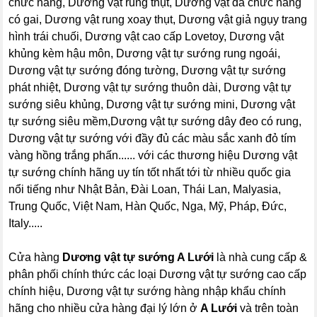
chức năng, Dương vật rung thụt, Dương vật đa chức năng
có gai, Dương vật rung xoay thụt, Dương vật giả ngụy trang
hình trái chuối, Dương vật cao cấp Lovetoy, Dương vật
khủng kèm hậu môn, Dương vật tự sướng rung ngoái,
Dương vật tự sướng đóng tường, Dương vật tự sướng
phát nhiệt, Dương vật tự sướng thuôn dài, Dương vật tự
sướng siêu khủng, Dương vật tự sướng mini, Dương vật
tự sướng siêu mềm,Dương vật tự sướng dây đeo có rung,
Dương vật tự sướng với đầy đủ các màu sắc xanh đỏ tím
vàng hồng trắng phấn...... với các thương hiệu Dương vật
tự sướng chính hãng uy tín tốt nhất tới từ nhiều quốc gia
nổi tiếng như Nhật Bản, Đài Loan, Thái Lan, Malyasia,
Trung Quốc, Việt Nam, Hàn Quốc, Nga, Mỹ, Pháp, Đức,
Italy.....
Cửa hàng
Dương vật tự sướng A Lưới
là nhà cung cấp &
phân phối chính thức các loại Dương vật tự sướng cao cấp
chính hiệu, Dương vật tự sướng hàng nhập khẩu chính
hãng cho nhiều cửa hàng đại lý lớn ở
A Lưới
và trên toàn