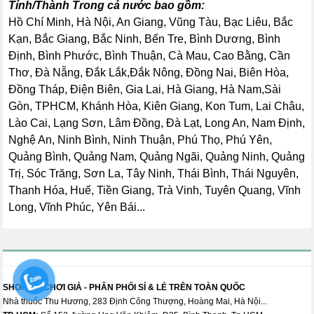
Tỉnh/Thành Trong cả nước bao gồm:
Hồ Chí Minh, Hà Nội, An Giang, Vũng Tàu, Bạc Liêu, Bắc
Kạn, Bắc Giang, Bắc Ninh, Bến Tre, Bình Dương, Bình
Định, Bình Phước, Bình Thuận, Cà Mau, Cao Bằng, Cần
Thơ, Đà Nẵng, Đắk Lắk,Đắk Nông, Đồng Nai, Biên Hòa,
Đồng Tháp, Điện Biên, Gia Lai, Hà Giang, Hà Nam,Sài
Gòn, TPHCM, Khánh Hòa, Kiên Giang, Kon Tum, Lai Châu,
Lào Cai, Lạng Sơn, Lâm Đồng, Đà Lạt, Long An, Nam Định,
Nghệ An, Ninh Bình, Ninh Thuận, Phú Thọ, Phú Yên,
Quảng Bình, Quảng Nam, Quảng Ngãi, Quảng Ninh, Quảng
Trị, Sóc Trăng, Sơn La, Tây Ninh, Thái Bình, Thái Nguyên,
Thanh Hóa, Huế, Tiền Giang, Trà Vinh, Tuyên Quang, Vĩnh
Long, Vĩnh Phúc, Yên Bái...
SHOP ĐỒ CHƠI GIẢ - PHÂN PHỐI SỈ & LẺ TRÊN TOÀN QUỐC
Nhà thuốc Thu Hương, 283 Định Công Thượng, Hoàng Mai, Hà Nội...