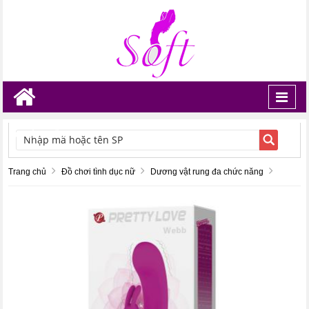
Toggl
navig
TÌM KIẾM
Trang chủ
Đồ chơi tình dục nữ
Dương vật rung đa chức năng