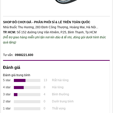
SHOP ĐỒ CHƠI GIẢ - PHÂN PHỐI SỈ & LẺ TRÊN TOÀN QUỐC
Nhà thuốc Thu Hương, 283 Định Công Thượng, Hoàng Mai, Hà Nội...
TP. HCM:
Số 152 đường Ung Văn Khiêm, P.25, Bình Thạnh, Tp.HCM
(Hỗ trợ giao hàng miễn phí tận nơi kín đáo & tế nhị, đóng gói dưới hình thức
quà tặng)
Tư vấn:
0988221.600
Đánh giá
Đánh giá trung bình
5 star
13
Rất hài lòng
4 star
8
Hài lòng
3 star
4
Bình thường
2 star
0
Dưới trung bình
1 star
0
Thất vọng