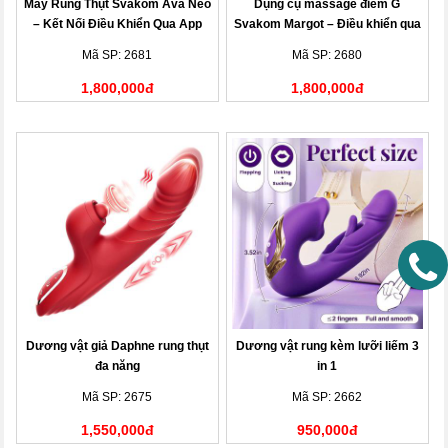
Máy Rung Thụt Svakom Ava Neo
Dụng cụ massage điểm G
– Kết Nối Điều Khiển Qua App
Svakom Margot – Điều khiển qua
app
Mã SP: 2681
Mã SP: 2680
1,800,000đ
1,800,000đ
Dương vật giả Daphne rung thụt
Dương vật rung kèm lưỡi liếm 3
đa năng
in 1
Mã SP: 2675
Mã SP: 2662
1,550,000đ
950,000đ