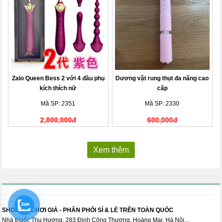
Zalo Queen Bess 2 với 4 đầu phụ
Dương vật rung thụt đa năng cao
kích thích nữ
cấp
Mã SP: 2351
Mã SP: 2330
2,800,000đ
600,000đ
Xem thêm
SHOP ĐỒ CHƠI GIẢ - PHÂN PHỐI SỈ & LẺ TRÊN TOÀN QUỐC
Nhà thuốc Thu Hương, 283 Định Công Thượng, Hoàng Mai, Hà Nội...