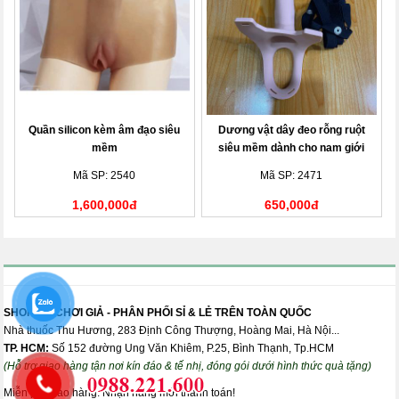
Quần silicon kèm âm đạo siêu
Dương vật dây đeo rỗng ruột
mềm
siêu mềm dành cho nam giới
Mã SP: 2540
Mã SP: 2471
1,600,000đ
650,000đ
SHOP ĐỒ CHƠI GIẢ - PHÂN PHỐI SỈ & LẺ TRÊN TOÀN QUỐC
Nhà thuốc Thu Hương, 283 Định Công Thượng, Hoàng Mai, Hà Nội...
TP. HCM:
Số 152 đường Ung Văn Khiêm, P.25, Bình Thạnh, Tp.HCM
(Hỗ trợ giao hàng tận nơi kín đáo & tế nhị, đóng gói dưới hình thức quà tặng)
Miễn phí giao hàng. Nhận hàng mới thanh toán!