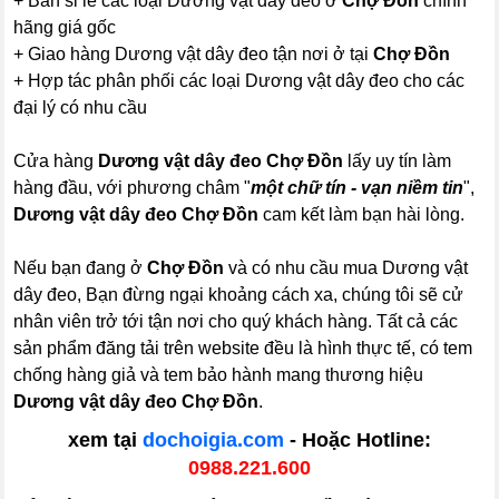
+ Bán sỉ lẻ các loại Dương vật dây đeo ở
Chợ Đồn
chính
hãng giá gốc
+ Giao hàng Dương vật dây đeo tận nơi ở tại
Chợ Đồn
+ Hợp tác phân phối các loại Dương vật dây đeo cho các
đại lý có nhu cầu
Cửa hàng
Dương vật dây đeo Chợ Đồn
lấy uy tín làm
hàng đầu, với phương châm "
một chữ tín - vạn niềm tin
",
Dương vật dây đeo Chợ Đồn
cam kết làm bạn hài lòng.
Nếu bạn đang ở
Chợ Đồn
và có nhu cầu mua Dương vật
dây đeo, Bạn đừng ngại khoảng cách xa, chúng tôi sẽ cử
nhân viên trở tới tận nơi cho quý khách hàng. Tất cả các
sản phẩm đăng tải trên website đều là hình thực tế, có tem
chống hàng giả và tem bảo hành mang thương hiệu
Dương vật dây đeo Chợ Đồn
.
xem tại
dochoigia.com
- Hoặc Hotline:
0988.221.600