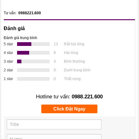
Tư vấn:
0988221.600
Đánh giá
Đánh giá trung bình
5 star
13
Rất hài lòng
4 star
8
Hài lòng
3 star
4
Bình thường
2 star
0
Dưới trung bình
1 star
0
Thất vọng
Hotline tư vấn:
0988.221.600
Click Đặt Ngay