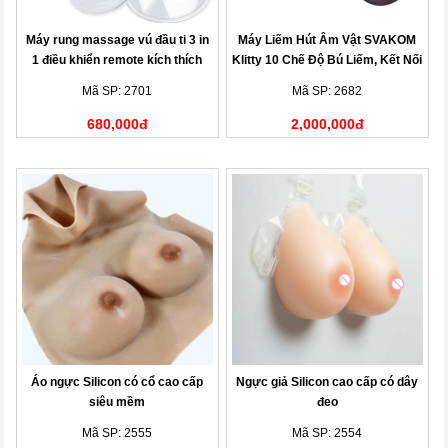
Máy rung massage vú đầu ti 3 in
Máy Liếm Hút Âm Vật SVAKOM
1 điều khiển remote kích thích
Klitty 10 Chế Độ Bú Liếm, Kết Nối
nhũ hoa
App Thông Minh
Mã SP: 2701
Mã SP: 2682
680,000đ
2,000,000đ
Áo ngực Silicon có cổ cao cấp
Ngực giả Silicon cao cấp có dây
siêu mềm
đeo
Mã SP: 2555
Mã SP: 2554