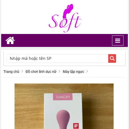
Toggl
navig
TÌM KIẾM
Trang chủ
Đồ chơi tình dục nữ
Máy tập ngực