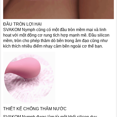
ĐẦU TRÒN LỢI HẠI
SVAKOM Nymph cũng có một đầu tròn mềm mại và linh
hoạt với một động cơ rung tích hợp mạnh mẽ. Đầu silicon
mềm, tròn cho phép thăm dò bên trong âm đạo cũng như
kích thích nhiều điểm nhạy cảm bên ngoài cơ thể bạn.
THIẾT KẾ CHỐNG THẤM NƯỚC
SVAKOM Nymph được làm từ một khối silicon duy