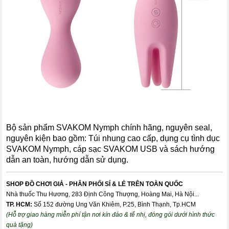
Bộ sản phẩm SVAKOM Nymph chính hãng, nguyên seal,
nguyên kiện bao gồm: Túi nhung cao cấp, dụng cụ tình dục
SVAKOM Nymph, cáp sạc SVAKOM USB và sách hướng
dẫn an toàn, hướng dẫn sử dụng.
SHOP ĐỒ CHƠI GIẢ - PHÂN PHỐI SỈ & LẺ TRÊN TOÀN QUỐC
Nhà thuốc Thu Hương, 283 Định Công Thượng, Hoàng Mai, Hà Nội...
TP. HCM:
Số 152 đường Ung Văn Khiêm, P.25, Bình Thạnh, Tp.HCM
(Hỗ trợ giao hàng miễn phí tận nơi kín đáo & tế nhị, đóng gói dưới hình thức
quà tặng)