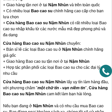
+ Giao hàng tận nơi ở tại
Nậm Nhùn
và trên toàn quốc
+ Có nhiều loại
Bao cao su
chính hãng cao cấp cho bạn
lựa chọn
+
Cửa hàng Bao cao su Nậm Nhùn
có rất nhiều loại Bao
cao su nhập khẩu từ các nước mẫu mã đẹp phong phú và
đa dạng
Cửa hàng Bao cao su Nậm Nhùn
chuyên:
+ Bán sỉ lẻ các loại Bao cao su ở
Nậm Nhùn
chính hãng
giá gốc
+ Giao hàng Bao cao su tận nơi ở tại
Nậm Nhùn
+ Hợp tác phân phối các loại Bao cao su cho các đại lý có
nhu cầu
Cửa hàng Bao cao su Nậm Nhùn
lấy uy tín làm hàng đầu,
với phương châm "
một chữ tín - vạn niềm tin
",
Cửa hàng
Bao cao su Nậm Nhùn
cam kết làm bạn hài lòng.
Nếu bạn đang ở
Nậm Nhùn
và có nhu cầu mua Bao cao
su, Bạn đừng ngại khoảng cách xa, chúng tôi sẽ cử nhân