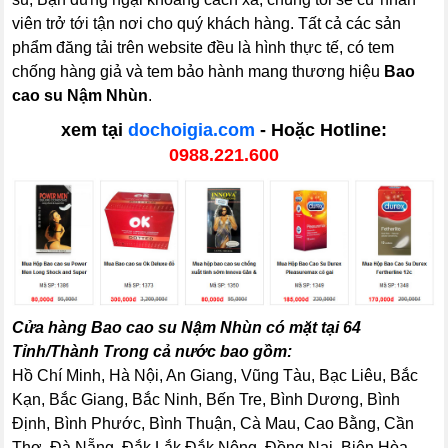
viên trở tới tận nơi cho quý khách hàng. Tất cả các sản
phẩm đăng tải trên website đều là hình thực tế, có tem
chống hàng giả và tem bảo hành mang thương hiệu
Bao
cao su Nậm Nhùn
.
xem tại
dochoigia.com
- Hoặc Hotline:
0988.221.600
Cửa hàng Bao cao su Nậm Nhùn có mặt tại 64
Tỉnh/Thành Trong cả nước bao gồm:
Hồ Chí Minh, Hà Nội, An Giang, Vũng Tàu, Bạc Liêu, Bắc
Kạn, Bắc Giang, Bắc Ninh, Bến Tre, Bình Dương, Bình
Định, Bình Phước, Bình Thuận, Cà Mau, Cao Bằng, Cần
Thơ, Đà Nẵng, Đắk Lắk,Đắk Nông, Đồng Nai, Biên Hòa,