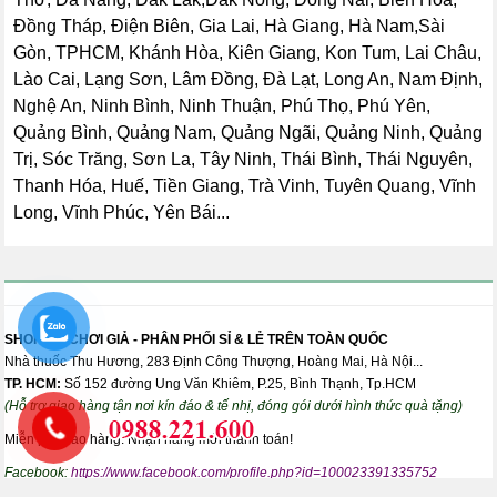
Đồng Tháp, Điện Biên, Gia Lai, Hà Giang, Hà Nam,Sài
Gòn, TPHCM, Khánh Hòa, Kiên Giang, Kon Tum, Lai Châu,
Lào Cai, Lạng Sơn, Lâm Đồng, Đà Lạt, Long An, Nam Định,
Nghệ An, Ninh Bình, Ninh Thuận, Phú Thọ, Phú Yên,
Quảng Bình, Quảng Nam, Quảng Ngãi, Quảng Ninh, Quảng
Trị, Sóc Trăng, Sơn La, Tây Ninh, Thái Bình, Thái Nguyên,
Thanh Hóa, Huế, Tiền Giang, Trà Vinh, Tuyên Quang, Vĩnh
Long, Vĩnh Phúc, Yên Bái...
SHOP ĐỒ CHƠI GIẢ - PHÂN PHỐI SỈ & LẺ TRÊN TOÀN QUỐC
Nhà thuốc Thu Hương, 283 Định Công Thượng, Hoàng Mai, Hà Nội...
TP. HCM:
Số 152 đường Ung Văn Khiêm, P.25, Bình Thạnh, Tp.HCM
(Hỗ trợ giao hàng tận nơi kín đáo & tế nhị, đóng gói dưới hình thức quà tặng)
Miễn phí giao hàng. Nhận hàng mới thanh toán!
Facebook:
https://www.facebook.com/profile.php?id=100023391335752