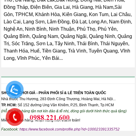
Đồng Tháp, Điện Biên, Gia Lai, Hà Giang, Hà Nam,Sài
Gòn, TPHCM, Khánh Hòa, Kiên Giang, Kon Tum, Lai Châu,
Lào Cai, Lạng Sơn, Lâm Đồng, Đà Lạt, Long An, Nam Định,
Nghệ An, Ninh Bình, Ninh Thuận, Phú Thọ, Phú Yên,
Quảng Bình, Quảng Nam, Quảng Ngãi, Quảng Ninh, Quảng
Trị, Sóc Trăng, Sơn La, Tây Ninh, Thái Bình, Thái Nguyên,
Thanh Hóa, Huế, Tiền Giang, Trà Vinh, Tuyên Quang, Vĩnh
Long, Vĩnh Phúc, Yên Bái...
SHOP ĐỒ CHƠI GIẢ - PHÂN PHỐI SỈ & LẺ TRÊN TOÀN QUỐC
Nhà thuốc Thu Hương, 283 Định Công Thượng, Hoàng Mai, Hà Nội...
TP. HCM:
Số 152 đường Ung Văn Khiêm, P.25, Bình Thạnh, Tp.HCM
(Hỗ trợ giao hàng tận nơi kín đáo & tế nhị, đóng gói dưới hình thức quà tặng)
Miễn phí giao hàng. Nhận hàng mới thanh toán!
Facebook:
https://www.facebook.com/profile.php?id=100023391335752