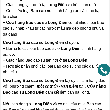
+ Giao hàng tận nơi ở tại
Long Điền
và trên toàn quốc
+ Có nhiều loại
Bao cao su
chính hãng cao cấp cho bạn
lựa chọn
+
Cửa hàng Bao cao su Long Điền
có rất nhiều loại Bao
cao su nhập khẩu từ các nước mẫu mã đẹp phong phú và
đa dạng
Cửa hàng Bao cao su Long Điền
chuyên:
+ Bán sỉ lẻ các loại Bao cao su ở
Long Điền
chính hãng
giá gốc
+ Giao hàng Bao cao su tận nơi ở tại
Long Điền
+ Hợp tác phân phối các loại Bao cao su cho các đại lý có
nhu cầu
Cửa hàng Bao cao su Long Điền
lấy uy tín làm hàng đầu,
với phương châm "
một chữ tín - vạn niềm tin
",
Cửa hàng
Bao cao su Long Điền
cam kết làm bạn hài lòng.
Nếu bạn đang ở
Long Điền
và có nhu cầu mua Bao cao
su, Bạn đừng ngại khoảng cách xa, chúng tôi sẽ cử nhân