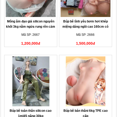
Mông âm đạo giả silicon nguyên
Búp bê tình yêu bơm hơi khép
khối 3kg nằm ngửa rung rên cảm
miệng dáng ngồi cao 160cm có
biến
rung rên sưởi ấm
Mã SP: 2667
Mã SP: 2666
1,200,000đ
1,500,000đ
Búp bê toàn thân silicon cao
Búp bê bán thâni 6kg TPE cao
1ml45 nặng 30kg
cấp