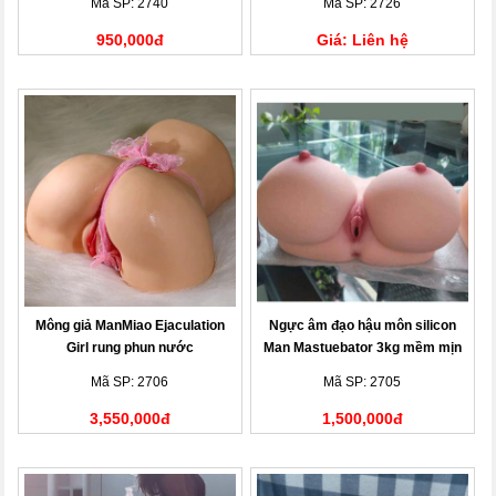
Mã SP: 2740
Mã SP: 2726
950,000đ
Giá: Liên hệ
Mông giả ManMiao Ejaculation
Ngực âm đạo hậu môn silicon
Girl rung phun nước
Man Mastuebator 3kg mềm mịn
Mã SP: 2706
Mã SP: 2705
3,550,000đ
1,500,000đ