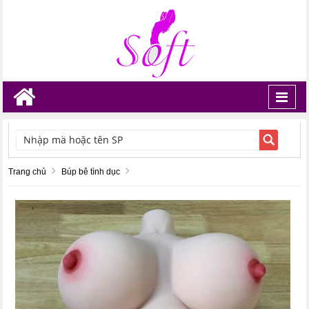
Toggl
navig
TÌM KIẾM
Trang chủ
Búp bê tình dục