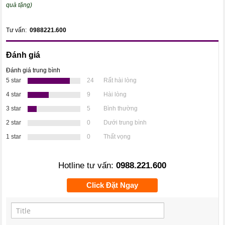
quà tặng)
Tư vấn:
0988221.600
Đánh giá
Đánh giá trung bình
5 star
24
Rất hài lòng
4 star
9
Hài lòng
3 star
5
Bình thường
2 star
0
Dưới trung bình
1 star
0
Thất vọng
Hotline tư vấn:
0988.221.600
Click Đặt Ngay