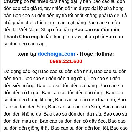
Chương
có rất nhiều cửa hàng đại lý bán Bao cao su đôn
dên cao cấp giá rẻ, tuy nhiên để tìm được đại lý cửa hàng
bán Bao cao su đôn dên uy tín tốt nhất không phải là dễ. Là
nhà phân phối chính thức các mặt hàng Bao cao su đôn
dên tại Việt Nam, Shop cửa hàng
Bao cao su đôn dên
Thanh Chương
đi đầu trong lĩnh vực phân phối Bao cao
su đôn dên cao cấp.
xem tại
dochoigia.com
- Hoặc Hotline:
0988.221.600
Đa dạng các loại Bao cao su đôn dên như, Bao cao su đôn
dên trơn, Bao cao su đôn dên rung đầu, Bao cao su đôn
dên siêu mỏng, Bao cao su đôn dên đa năng, Bao cao su
đôn dên có bi gai, Bao cao su đôn dên đầu rồng, Bao cao
su đôn dên hàng khủng, Bao cao su đôn dên loại nhỏ, Bao
cao su đôn dên 5cm, Bao cao su đôn dên 3cm, Bao cao su
đôn dên không gai Bao cao su đôn dên da nau, Bao cao su
đôn dên màu da, Bao cao su đôn dên có dây đeo, Bao cao
su đôn dên giống thật, Bao cao su đôn dên loại tốt, Bao cao