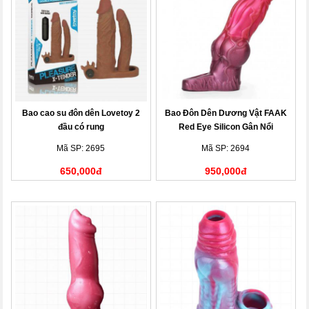
Bao cao su đôn dên Lovetoy 2
Bao Đôn Dên Dương Vật FAAK
đầu có rung
Red Eye Silicon Gân Nổi
Mã SP: 2695
Mã SP: 2694
650,000đ
950,000đ