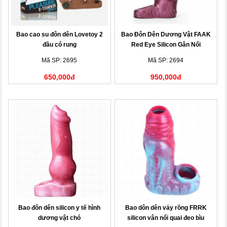
Bao cao su đôn dên Lovetoy 2
Bao Đôn Dên Dương Vật FAAK
đầu có rung
Red Eye Silicon Gân Nổi
Mã SP: 2695
Mã SP: 2694
650,000đ
950,000đ
Bao đôn dên silicon y tế hình
Bao dôn dên vảy rồng FRRK
dương vật chó
silicon vân nổi quai đeo bìu