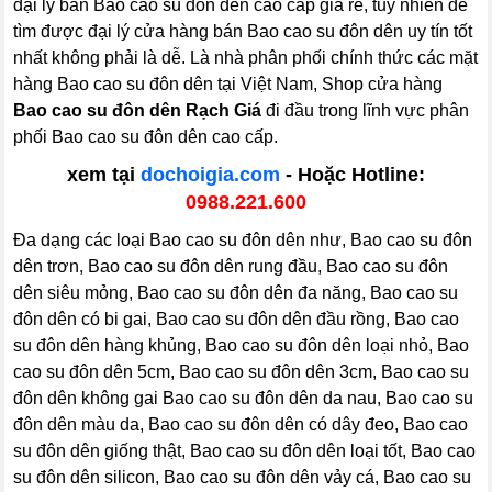
đại lý bán Bao cao su đôn dên cao cấp giá rẻ, tuy nhiên để
tìm được đại lý cửa hàng bán Bao cao su đôn dên uy tín tốt
nhất không phải là dễ. Là nhà phân phối chính thức các mặt
hàng Bao cao su đôn dên tại Việt Nam, Shop cửa hàng
Bao cao su đôn dên Rạch Giá
đi đầu trong lĩnh vực phân
phối Bao cao su đôn dên cao cấp.
xem tại
dochoigia.com
- Hoặc Hotline:
0988.221.600
Đa dạng các loại Bao cao su đôn dên như, Bao cao su đôn
dên trơn, Bao cao su đôn dên rung đầu, Bao cao su đôn
dên siêu mỏng, Bao cao su đôn dên đa năng, Bao cao su
đôn dên có bi gai, Bao cao su đôn dên đầu rồng, Bao cao
su đôn dên hàng khủng, Bao cao su đôn dên loại nhỏ, Bao
cao su đôn dên 5cm, Bao cao su đôn dên 3cm, Bao cao su
đôn dên không gai Bao cao su đôn dên da nau, Bao cao su
đôn dên màu da, Bao cao su đôn dên có dây đeo, Bao cao
su đôn dên giống thật, Bao cao su đôn dên loại tốt, Bao cao
su đôn dên silicon, Bao cao su đôn dên vảy cá, Bao cao su