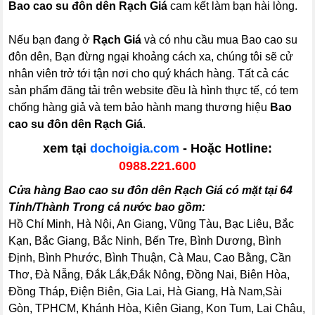
Bao cao su đôn dên Rạch Giá
cam kết làm bạn hài lòng.
Nếu bạn đang ở
Rạch Giá
và có nhu cầu mua Bao cao su
đôn dên, Bạn đừng ngại khoảng cách xa, chúng tôi sẽ cử
nhân viên trở tới tận nơi cho quý khách hàng. Tất cả các
sản phẩm đăng tải trên website đều là hình thực tế, có tem
chống hàng giả và tem bảo hành mang thương hiệu
Bao
cao su đôn dên Rạch Giá
.
xem tại
dochoigia.com
- Hoặc Hotline:
0988.221.600
Cửa hàng Bao cao su đôn dên Rạch Giá có mặt tại 64
Tỉnh/Thành Trong cả nước bao gồm:
Hồ Chí Minh, Hà Nội, An Giang, Vũng Tàu, Bạc Liêu, Bắc
Kạn, Bắc Giang, Bắc Ninh, Bến Tre, Bình Dương, Bình
Định, Bình Phước, Bình Thuận, Cà Mau, Cao Bằng, Cần
Thơ, Đà Nẵng, Đắk Lắk,Đắk Nông, Đồng Nai, Biên Hòa,
Đồng Tháp, Điện Biên, Gia Lai, Hà Giang, Hà Nam,Sài
Gòn, TPHCM, Khánh Hòa, Kiên Giang, Kon Tum, Lai Châu,