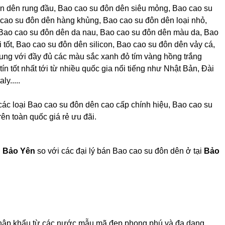
ôn dên rung đầu, Bao cao su đôn dên siêu mỏng, Bao cao su
 cao su đôn dên hàng khủng, Bao cao su đôn dên loại nhỏ,
Bao cao su đôn dên da nau, Bao cao su đôn dên màu da, Bao
 tốt, Bao cao su đôn dên silicon, Bao cao su đôn dên vảy cá,
ung với đầy đủ các màu sắc xanh đỏ tím vàng hồng trắng
ín tốt nhất tới từ nhiều quốc gia nổi tiếng như Nhật Bản, Đài
y.....
các loại Bao cao su đôn dên cao cấp chính hiệu, Bao cao su
rên toàn quốc giá rẻ ưu đãi.
n Bảo Yên
so với các đại lý bán Bao cao su đôn dên ở tại
Bảo
 nhập khẩu từ các nước mẫu mã đẹp phong phú và đa dạng