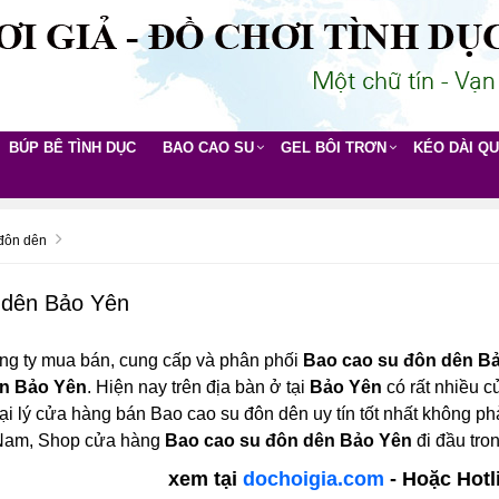
BÚP BÊ TÌNH DỤC
BAO CAO SU
GEL BÔI TRƠN
KÉO DÀI Q
đôn dên
 dên Bảo Yên
ng ty mua bán, cung cấp và phân phối
Bao cao su đôn dên B
ên Bảo Yên
. Hiện nay trên địa bàn ở tại
Bảo Yên
có rất nhiều c
ại lý cửa hàng bán Bao cao su đôn dên uy tín tốt nhất không ph
t Nam, Shop cửa hàng
Bao cao su đôn dên Bảo Yên
đi đầu tro
xem tại
dochoigia.com
- Hoặc Hotl