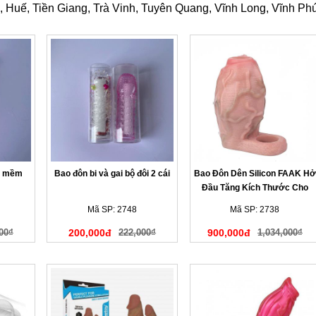
Huế, Tiền Giang, Trà Vinh, Tuyên Quang, Vĩnh Long, Vĩnh Phúc
êu mềm
Bao đôn bi và gai bộ đôi 2 cái
Bao Đôn Dên Silicon FAAK Hở
Đầu Tăng Kích Thước Cho
Nam
Mã SP: 2748
Mã SP: 2738
00₫
200,000đ
222,000₫
900,000đ
1,034,000₫