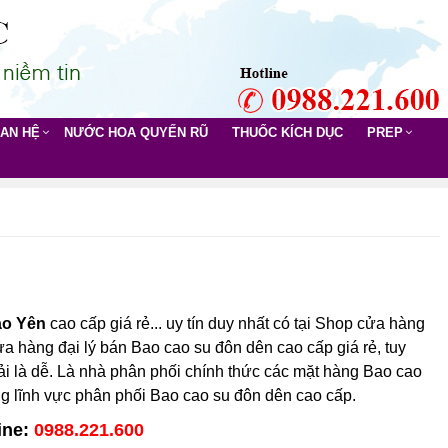
UAN HỆ
NƯỚC HOA QUYẾN RŨ
THUỐC KÍCH DỤC
PREP
ảo Yên
cao cấp giá rẻ... uy tín duy nhất có tại Shop cửa hàng
ửa hàng đại lý bán Bao cao su đôn dên cao cấp giá rẻ, tuy
ải là dễ. Là nhà phân phối chính thức các mặt hàng Bao cao
ng lĩnh vực phân phối Bao cao su đôn dên cao cấp.
ine:
0988.221.600