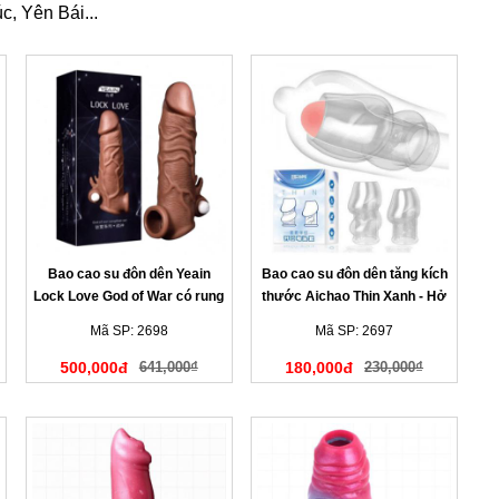
, Yên Bái...
Bao cao su đôn dên Yeain
Bao cao su đôn dên tăng kích
Lock Love God of War có rung
thước Aichao Thin Xanh - Hở
quy đầu
Mã SP: 2698
Mã SP: 2697
500,000đ
641,000₫
180,000đ
230,000₫