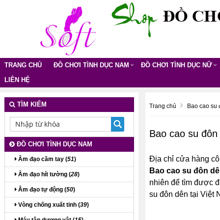
TRANG CHỦ
ĐỒ CHƠI TÌNH DỤC NAM
ĐỒ CHƠI TÌNH DỤC NỮ
LIÊN HỆ
TÌM KIẾM
Trang chủ
Bao cao su 
Bao cao su đôn
ĐỒ CHƠI TÌNH DỤC NAM
Địa chỉ cửa hàng cô
Âm đạo cầm tay (
51
)
Bao cao su đôn d
Âm đạo hít tường (
28
)
nhiên để tìm được đ
Âm đạo tự động (
50
)
su đôn dên tại Việ
Vòng chống xuất tinh (
39
)