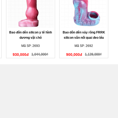
Bao đôn dên silicon y tế hình
Bao dôn dên vảy rồng FRRK
dương vật chó
silicon vân nổi quai đeo bìu
Mã SP: 2693
Mã SP: 2692
930,000đ
1,044,000₫
900,000đ
1,139,000₫