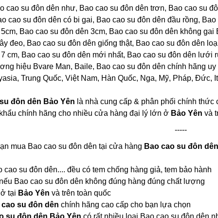
o cao su đôn dên như, Bao cao su đôn dên trơn, Bao cao su đ
o cao su đôn dên có bi gai, Bao cao su đôn dên đầu rồng, Bao
 5cm, Bao cao su đôn dên 3cm, Bao cao su đôn dên không gai 
ây đeo, Bao cao su đôn dên giống thật, Bao cao su đôn dên loại
7 cm, Bao cao su đôn dên mới nhất, Bao cao su đôn dên lưới r
hương hiệu Bvare Man, Baile, Bao cao su đôn dên chính hãng uy t
asia, Trung Quốc, Việt Nam, Hàn Quốc, Nga, Mỹ, Pháp, Đức, Ital
su đôn dên Bảo Yên
là nhà cung cấp & phân phối chính thức 
khẩu chính hãng cho nhiều cửa hàng đại lý lớn ở
Bảo Yên
và t
-----
bạn mua Bao cao su đôn dên tại cửa hàng
Bao cao su đôn dê
ao cao su đôn dên.... đều có tem chống hàng giả, tem bảo hành
 nếu Bao cao su đôn dên không đúng hàng đúng chất lượng
 ở tại
Bảo Yên
và trên toàn quốc
 cao su đôn dên
chính hãng cao cấp cho bạn lựa chọn
o su đôn dên Bảo Yên
có rất nhiều loại Bao cao su đôn dên