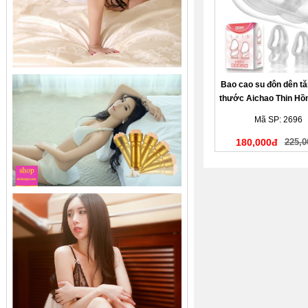
Bao cao su đôn dên tă
thước Aichao Thin Hồn
quy đầu
Mã SP: 2696
180,000đ
225,0