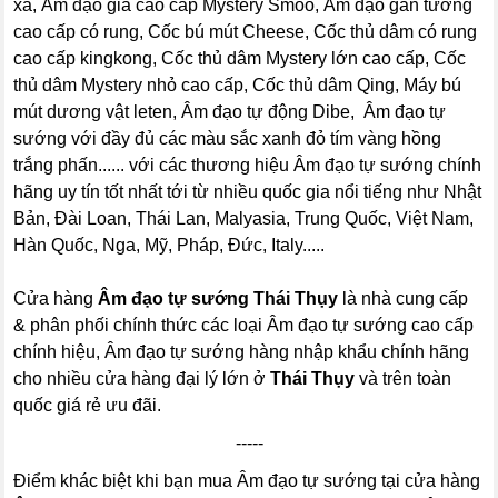
xa, Âm đạo giả cao cấp Mystery Smoo, Âm đạo gắn tường
cao cấp có rung, Cốc bú mút Cheese, Cốc thủ dâm có rung
cao cấp kingkong, Cốc thủ dâm Mystery lớn cao cấp, Cốc
thủ dâm Mystery nhỏ cao cấp, Cốc thủ dâm Qing, Máy bú
mút dương vật leten, Âm đạo tự động Dibe, Âm đạo tự
sướng với đầy đủ các màu sắc xanh đỏ tím vàng hồng
trắng phấn...... với các thương hiệu Âm đạo tự sướng chính
hãng uy tín tốt nhất tới từ nhiều quốc gia nổi tiếng như Nhật
Bản, Đài Loan, Thái Lan, Malyasia, Trung Quốc, Việt Nam,
Hàn Quốc, Nga, Mỹ, Pháp, Đức, Italy.....
Cửa hàng
Âm đạo tự sướng Thái Thụy
là nhà cung cấp
& phân phối chính thức các loại Âm đạo tự sướng cao cấp
chính hiệu, Âm đạo tự sướng hàng nhập khẩu chính hãng
cho nhiều cửa hàng đại lý lớn ở
Thái Thụy
và trên toàn
quốc giá rẻ ưu đãi.
-----
Điểm khác biệt khi bạn mua Âm đạo tự sướng tại cửa hàng