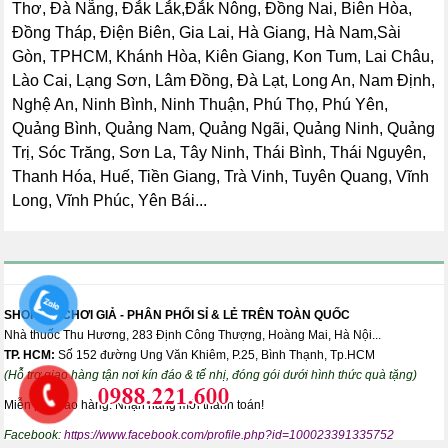
Thơ, Đà Nẵng, Đắk Lắk,Đắk Nông, Đồng Nai, Biên Hòa,
Đồng Tháp, Điện Biên, Gia Lai, Hà Giang, Hà Nam,Sài
Gòn, TPHCM, Khánh Hòa, Kiên Giang, Kon Tum, Lai Châu,
Lào Cai, Lạng Sơn, Lâm Đồng, Đà Lạt, Long An, Nam Định,
Nghệ An, Ninh Bình, Ninh Thuận, Phú Thọ, Phú Yên,
Quảng Bình, Quảng Nam, Quảng Ngãi, Quảng Ninh, Quảng
Trị, Sóc Trăng, Sơn La, Tây Ninh, Thái Bình, Thái Nguyên,
Thanh Hóa, Huế, Tiền Giang, Trà Vinh, Tuyên Quang, Vĩnh
Long, Vĩnh Phúc, Yên Bái...
SHOP ĐỒ CHƠI GIẢ - PHÂN PHỐI SỈ & LẺ TRÊN TOÀN QUỐC
Nhà thuốc Thu Hương, 283 Định Công Thượng, Hoàng Mai, Hà Nội...
TP. HCM:
Số 152 đường Ung Văn Khiêm, P.25, Bình Thạnh, Tp.HCM
(Hỗ trợ giao hàng tận nơi kín đáo & tế nhị, đóng gói dưới hình thức quà tặng)
Miễn phí giao hàng. Nhận hàng mới thanh toán!
Facebook:
https://www.facebook.com/profile.php?id=100023391335752