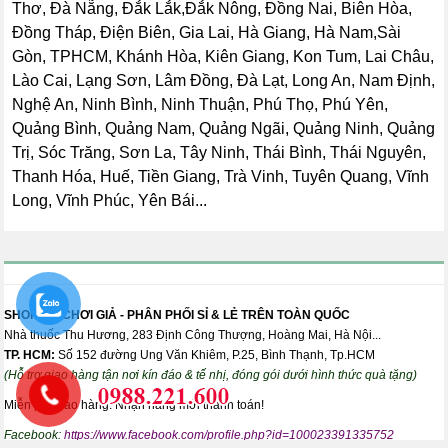
Thơ, Đà Nẵng, Đắk Lắk,Đắk Nông, Đồng Nai, Biên Hòa,
Đồng Tháp, Điện Biên, Gia Lai, Hà Giang, Hà Nam,Sài
Gòn, TPHCM, Khánh Hòa, Kiên Giang, Kon Tum, Lai Châu,
Lào Cai, Lạng Sơn, Lâm Đồng, Đà Lạt, Long An, Nam Định,
Nghệ An, Ninh Bình, Ninh Thuận, Phú Thọ, Phú Yên,
Quảng Bình, Quảng Nam, Quảng Ngãi, Quảng Ninh, Quảng
Trị, Sóc Trăng, Sơn La, Tây Ninh, Thái Bình, Thái Nguyên,
Thanh Hóa, Huế, Tiền Giang, Trà Vinh, Tuyên Quang, Vĩnh
Long, Vĩnh Phúc, Yên Bái...
SHOP ĐỒ CHƠI GIẢ - PHÂN PHỐI SỈ & LẺ TRÊN TOÀN QUỐC
Nhà thuốc Thu Hương, 283 Định Công Thượng, Hoàng Mai, Hà Nội...
TP. HCM:
Số 152 đường Ung Văn Khiêm, P.25, Bình Thạnh, Tp.HCM
(Hỗ trợ giao hàng tận nơi kín đáo & tế nhị, đóng gói dưới hình thức quà tặng)
Miễn phí giao hàng. Nhận hàng mới thanh toán!
Facebook:
https://www.facebook.com/profile.php?id=100023391335752