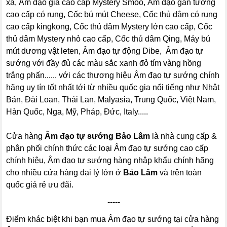
xa, Âm đạo giả cao cấp Mystery Smoo, Âm đạo gắn tường
cao cấp có rung, Cốc bú mút Cheese, Cốc thủ dâm có rung
cao cấp kingkong, Cốc thủ dâm Mystery lớn cao cấp, Cốc
thủ dâm Mystery nhỏ cao cấp, Cốc thủ dâm Qing, Máy bú
mút dương vật leten, Âm đạo tự động Dibe, Âm đạo tự
sướng với đầy đủ các màu sắc xanh đỏ tím vàng hồng
trắng phấn...... với các thương hiệu Âm đạo tự sướng chính
hãng uy tín tốt nhất tới từ nhiều quốc gia nổi tiếng như Nhật
Bản, Đài Loan, Thái Lan, Malyasia, Trung Quốc, Việt Nam,
Hàn Quốc, Nga, Mỹ, Pháp, Đức, Italy.....
Cửa hàng
Âm đạo tự sướng Bảo Lâm
là nhà cung cấp &
phân phối chính thức các loại Âm đạo tự sướng cao cấp
chính hiệu, Âm đạo tự sướng hàng nhập khẩu chính hãng
cho nhiều cửa hàng đại lý lớn ở
Bảo Lâm
và trên toàn
quốc giá rẻ ưu đãi.
-----
Điểm khác biệt khi bạn mua Âm đạo tự sướng tại cửa hàng