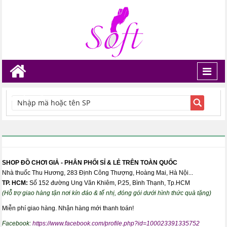
Toggl
navig
TÌM KIẾM
SHOP ĐỒ CHƠI GIẢ - PHÂN PHỐI SỈ & LẺ TRÊN TOÀN QUỐC
Nhà thuốc Thu Hương, 283 Định Công Thượng, Hoàng Mai, Hà Nội...
TP. HCM:
Số 152 đường Ung Văn Khiêm, P.25, Bình Thạnh, Tp.HCM
(Hỗ trợ giao hàng tận nơi kín đáo & tế nhị, đóng gói dưới hình thức quà tặng)
Miễn phí giao hàng. Nhận hàng mới thanh toán!
Facebook:
https://www.facebook.com/profile.php?id=100023391335752